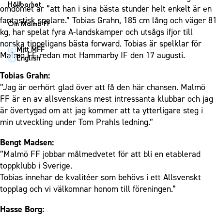
1910 Event
Fotbollsnätverket
Hållbarhet
Partner dam
omdömet är ”att han i sina bästa stunder helt enkelt är en
Matchdag på Eleda Stadion
Fest & Event
P19
Hållbarhet
fantastisk spelare.” Tobias Grahn, 185 cm lång och väger 81
Om Malmö FF
MFF-museet & rundvandringar
Konferens
kg, har spelat fyra A-landskamper och utsågs ifjor till
F19
Himmelsblå framtid – en match för miljön
Om Malmö FF
norska tippeligans bästa forward. Tobias är spelklar för
Möte
Mitt MFF
P17
MFF i samhället
Kontakt
Malmö FF redan mot Hammarby IF den 17 augusti.
English
Mässa
F17
Laget för alla
Press och media
Tobias Grahn:
Sommarfest
Malmö Trophy
Nattfotboll
Historik – herrlaget
”Jag är oerhört glad över att få den här chansen. Malmö
Julshow
Himmelsblå Tillsammans
FF är en av allsvenskans mest intressanta klubbar och jag
Historik – damlaget
Inspiration
är övertygad om att jag kommer att ta ytterligare steg i
Karriärakademin
Närstående organisationer
min utveckling under Tom Prahls ledning.”
Vanliga frågor om 1910 Event
Grundskolefotboll mot rasismer
Policydokument
Bengt Madsen:
Skolakademier
Personuppgiftspolicy
”Malmö FF jobbar målmedvetet för att bli en etablerad
Fonder
toppklubb i Sverige.
Tobias innehar de kvalitéer som behövs i ett Allsvenskt
topplag och vi välkomnar honom till föreningen.”
Hasse Borg: