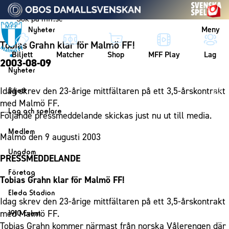
Vidare till innehållet
Meny
Nyheter
Tobias Grahn klar för Malmö FF!
Biljett
Matcher
Shop
MFF Play
Lag
2003-08-09
Nyheter
Nyheter
Idag skrev den 23-årige mittfältaren på ett 3,5-årskontrakt
Biljett
Kalender
med Malmö FF.
Biljett
Lag och spelare
Följande pressmeddelande skickas just nu ut till media.
Årskort herr
Lag
Medlem
Malmö den 9 augusti 2003
Årskort dam
Herrlaget
Medlemskap i Malmö FF
Ungdom
Mitt MFF
PRESSMEDDELANDE
Spelare
Årsmöte 2026
MFF Ungdom
Biljetter till bortamatcher
Företag
Ledarstab
Tobias Grahn klar för Malmö FF!
Sommarfotboll
Biljettvillkor
Bli företagspartner
Damlaget
Eleda Stadion
Skånecupen
Idag skrev den 23-årige mittfältaren på ett 3,5-årskontrakt
Nätverket
Eleda Stadion
Spelare
med Malmö FF.
1910 Event
Fotbollsskolan
Klubbstolar
Erics Bar & Restaurang
Ledarstab
Tobias Grahn kommer närmast från norska Vålerengen där