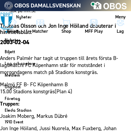
Vidare till innehållet
Meny
Nyheter
Thomas Olsson och Jon Inge Höiland debuterar i
Biljett
Matcher
Shop
MFF Play
Lag
himmelsblått
Nyheter
2003-02-04
Nyheter
Biljett
Anders Palmér har tagit ut truppen till årets första B-
Kalender
Biljett
Lag och spelare
lagsmatch. FC Köpenhamn står för motståndet i
Årskort herr
morgondagens match på Stadions konstgräs.
Lag
Medlem
Årskort dam
Herrlaget
Malmö FF B- FC Köpenhamn B
Medlemskap i Malmö FF
Ungdom
Mitt MFF
15.00 Stadions konstgräs(Plan 4)
Spelare
Årsmöte 2026
MFF Ungdom
Biljetter till bortamatcher
Företag
Ledarstab
Truppen:
Sommarfotboll
Biljettvillkor
Bli företagspartner
Damlaget
Eleda Stadion
Skånecupen
Joakim Moberg, Markus Dübré
Nätverket
Eleda Stadion
Spelare
1910 Event
Fotbollsskolan
Klubbstolar
Jon Inge Höiland, Jussi Nuorela, Max Fuxberg, Johan
Erics Bar & Restaurang
Ledarstab