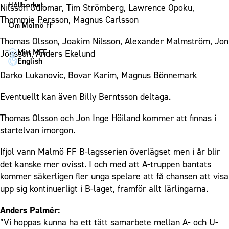
1910 Event
Fotbollsnätverket
Hållbarhet
Nilsson Guiomar, Tim Strömberg, Lawrence Opoku,
Partner dam
Matchdag på Eleda Stadion
Fest & Event
Thommie Persson, Magnus Carlsson
P19
Hållbarhet
Om Malmö FF
MFF-museet & rundvandringar
Konferens
F19
Himmelsblå framtid – en match för miljön
Thomas Olsson, Joakim Nilsson, Alexander Malmström, Jon
Om Malmö FF
Möte
Mitt MFF
Jönsson, Anders Ekelund
P17
MFF i samhället
Kontakt
English
Mässa
F17
Laget för alla
Press och media
Darko Lukanovic, Bovar Karim, Magnus Bönnemark
Sommarfest
Malmö Trophy
Nattfotboll
Historik – herrlaget
Eventuellt kan även Billy Berntsson deltaga.
Julshow
Himmelsblå Tillsammans
Historik – damlaget
Inspiration
Thomas Olsson och Jon Inge Höiland kommer att finnas i
Karriärakademin
Närstående organisationer
startelvan imorgon.
Vanliga frågor om 1910 Event
Grundskolefotboll mot rasismer
Policydokument
Ifjol vann Malmö FF B-lagsserien överlägset men i år blir
Skolakademier
Personuppgiftspolicy
det kanske mer ovisst. I och med att A-truppen bantats
Fonder
kommer säkerligen fler unga spelare att få chansen att visa
upp sig kontinuerligt i B-laget, framför allt lärlingarna.
Anders Palmér:
”Vi hoppas kunna ha ett tätt samarbete mellan A- och U-