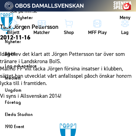
Vidare till innehållet
Meny
Nyheter
Tack Jörgen Pettersson
Biljett
Matcher
Shop
MFF Play
Lag
2012-11-16
Nyheter
Nyheter
Idag blev det klart att Jörgen Pettersson tar över som
Biljett
Kalender
tränare i Landskrona BoIS.
Biljett
Lag och spelare
Malmö FF vill tacka Jörgen försina insatser i klubben,
Årskort herr
Lag
sättet han utvecklat vårt anfallsspel påoch önskar honom
Medlem
Årskort dam
lycka till i framtiden.
Herrlaget
Medlemskap i Malmö FF
Ungdom
Mitt MFF
Spelare
Vi syns i Allsvenskan 2014!
Årsmöte 2026
MFF Ungdom
Biljetter till bortamatcher
Företag
Ledarstab
Sommarfotboll
Biljettvillkor
Bli företagspartner
Damlaget
Eleda Stadion
Skånecupen
Nätverket
Eleda Stadion
Spelare
1910 Event
Fotbollsskolan
Klubbstolar
Erics Bar & Restaurang
Ledarstab