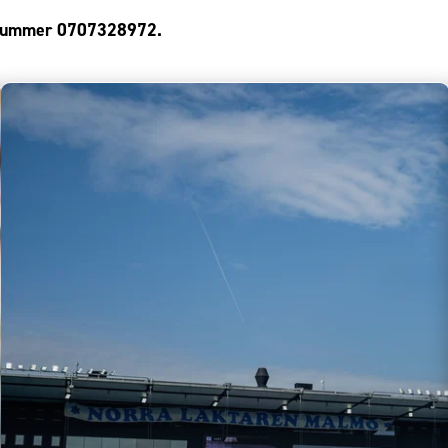
onnummer 0707328972.