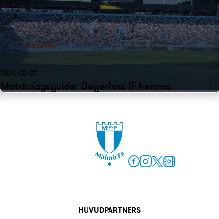
2026-08-07
Matchdagsguide: Degerfors IF hemma
Facebook
Instagram
Twitter
MFF Play
HUVUDPARTNERS