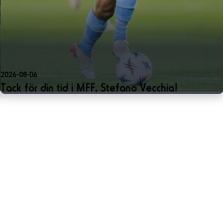
2026-08-06
Tack för din tid i MFF, Stefano Vecchia!