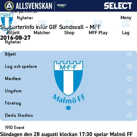
Vidare till innehållet
Meny
Nyheter
Supporterinfo inför GIF Sundsvall – MFF
Biljett
Matcher
Shop
MFF Play
Lag
2016-08-27
Nyheter
Nyheter
Biljett
Kalender
Biljett
Lag och spelare
Årskort herr
Lag
Medlem
Årskort dam
Herrlaget
Medlemskap i Malmö FF
Ungdom
Mitt MFF
Spelare
Årsmöte 2026
MFF Ungdom
Biljetter till bortamatcher
Företag
Ledarstab
Sommarfotboll
Biljettvillkor
Bli företagspartner
Damlaget
Eleda Stadion
Skånecupen
Nätverket
Eleda Stadion
Spelare
1910 Event
Fotbollsskolan
Klubbstolar
Söndagen den 28 augusti klockan 17:30 spelar Malmö FF
Erics Bar & Restaurang
Ledarstab