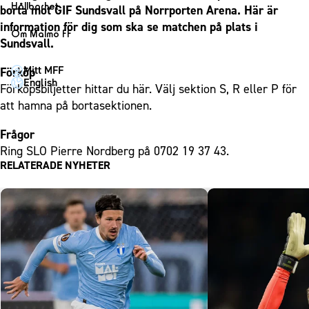
1910 Event
Fotbollsnätverket
Hållbarhet
borta mot GIF Sundsvall på Norrporten Arena. Här är
Partner dam
Matchdag på Eleda Stadion
Fest & Event
information för dig som ska se matchen på plats i
P19
Hållbarhet
Om Malmö FF
MFF-museet & rundvandringar
Sundsvall.
Konferens
F19
Himmelsblå framtid – en match för miljön
Om Malmö FF
Möte
Mitt MFF
Förköp
P17
MFF i samhället
Kontakt
English
Förköpsbiljetter hittar du
här
. Välj sektion S, R eller P för
Mässa
F17
Laget för alla
Press och media
att hamna på bortasektionen.
Sommarfest
Malmö Trophy
Nattfotboll
Historik – herrlaget
Julshow
Frågor
Himmelsblå Tillsammans
Historik – damlaget
Ring SLO Pierre Nordberg på 0702 19 37 43.
Inspiration
Karriärakademin
RELATERADE NYHETER
Närstående organisationer
Vanliga frågor om 1910 Event
Grundskolefotboll mot rasismer
Policydokument
Skolakademier
Personuppgiftspolicy
Fonder