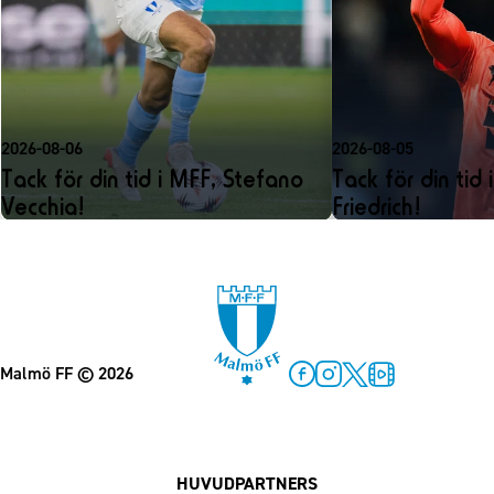
2026-08-06
2026-08-05
Tack för din tid i MFF, Stefano
Tack för din tid 
Vecchia!
Friedrich!
Malmö FF
© 2026
Facebook
Instagram
Twitter
MFF Play
HUVUDPARTNERS