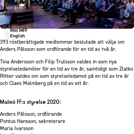
1910 Event
Fotbollsnätverket
Hållbarhet
Partner dam
Matchdag på Eleda Stadion
Fest & Event
P19
Hållbarhet
Om Malmö FF
MFF-museet & rundvandringar
Konferens
F19
Himmelsblå framtid – en match för miljön
Om Malmö FF
Möte
Mitt MFF
P17
MFF i samhället
Kontakt
English
Mässa
F17
Laget för alla
393 röstberättigade medlemmar beslutade att välja om
Press och media
Sommarfest
Anders Pålsson som ordförande för en tid av två år.
Malmö Trophy
Nattfotboll
Historik – herrlaget
Julshow
Himmelsblå Tillsammans
Tina Andersson och Filip Trulsson valdes in som nya
Historik – damlaget
Inspiration
styrelseledamöter för en tid av tre år, samtidigt som Zlatko
Karriärakademin
Närstående organisationer
Rihter valdes om som styrelseledamot på en tid av tre år
Vanliga frågor om 1910 Event
Grundskolefotboll mot rasismer
Policydokument
och Claes Malmberg på en tid av ett år.
Skolakademier
Personuppgiftspolicy
Fonder
Malmö FF:s styrelse 2020:
Anders Pålsson, ordförande
Pontus Hansson, sekreterare
Maria Ivarsson