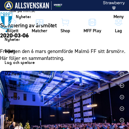
Vidare till innehållet
Meny
Nyheter
Summering av årsmötet
Biljett
Matcher
Shop
MFF Play
Lag
2020-03-06
Nyheter
Nyheter
Fredagen den 6 mars genomförde Malmö FF sitt årsmöte.
Biljett
Kalender
Här följer en sammanfattning.
Biljett
Lag och spelare
Årskort herr
Lag
Medlem
Årskort dam
Herrlaget
Medlemskap i Malmö FF
Ungdom
Mitt MFF
Spelare
Årsmöte 2026
MFF Ungdom
Biljetter till bortamatcher
Företag
Ledarstab
Sommarfotboll
Biljettvillkor
Bli företagspartner
Damlaget
Eleda Stadion
Skånecupen
Nätverket
Eleda Stadion
Spelare
1910 Event
Fotbollsskolan
Klubbstolar
Erics Bar & Restaurang
Ledarstab