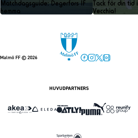
Matchdagsguide: Degerfors IF
Tack för din tid
hemma
Vecchia!
Malmö FF
© 2026
Facebook
Instagram
Twitter
MFF Play
HUVUDPARTNERS