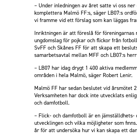
– Under inledningen av året satte vi oss ner
Om Malmö FF
komplettera Malmö FF:s, säger LB07:s ordför
vi framme vid ett förslag som kan läggas fr
Inriktningen är att föreslå för föreningarn
ungdomslag för pojkar och flickor från fotb
SvFF och Skånes FF för att skapa ett besluts
samarbetsavtal mellan MFF och LB07:s herrel
– LB07 har idag drygt 1 400 aktiva medlemm
områden i hela Malmö, säger Robert Lenir.
Malmö FF har sedan beslutet vid årsmötet 2016 
Verksamheten har dock inte utvecklats enligt
och damfotboll.
– Flick- och damfotboll är en jämställdhets
utvecklingen och vilka möjligheter som finns.
år för att undersöka hur vi kan skapa ett da