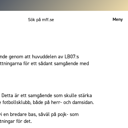
Meny
Mitt MFF
English
ående genom att huvuddelen av LB07:s
sättningarna för ett sådant samgående med
 Detta är ett samgående som skulle stärka
fotbollsklubb, både på herr- och damsidan.
vi en bredare bas, såväl på pojk- som
ningar för det.