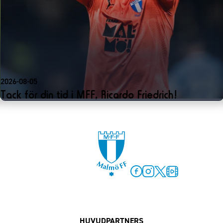
2026-08-05
Tack för din tid i MFF, Ricardo Friedrich!
Facebook
Instagram
Twitter
MFF Play
HUVUDPARTNERS