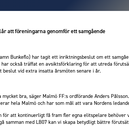
lår att föreningarna genomför ett samgående
amn Bunkeflo) har tagit ett inriktningsbeslut om ett samg
har också träffat en avsiktsförklaring för att utreda förut
gt beslut vid extra insatta årsmöten senare i år.
 mycket bra, säger Malmö FF:s ordförande Anders Pålsson.
erar hela Malmö och har som mål att vara Nordens ledande 
för att kontinuerligt få fram fler egna elitspelare behöver 
 gå samman med LB07 kan vi skapa betydligt bättre förutsätt