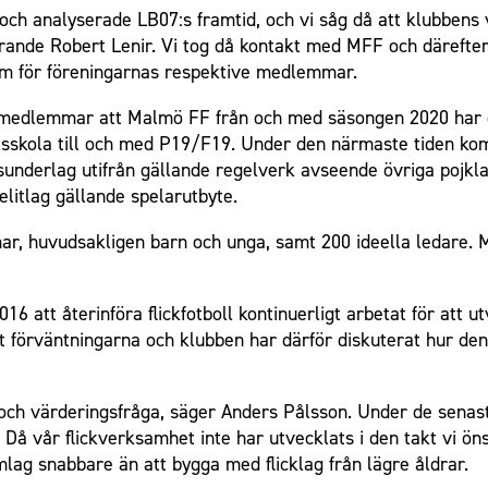
 och analyserade LB07:s framtid, och vi såg då att klubbens
ande Robert Lenir. Vi tog då kontakt med MFF och därefter h
am för föreningarnas respektive medlemmar.
as medlemmar att Malmö FF från och med säsongen 2020 har 
ollsskola till och med P19/F19. Under den närmaste tiden k
underlag utifrån gällande regelverk avseende övriga pojkla
itlag gällande spelarutbyte.
ar, huvudsakligen barn och unga, samt 200 ideella ledare
att återinföra flickfotboll kontinuerligt arbetat för att utv
 förväntningarna och klubben har därför diskuterat hur den 
- och värderingsfråga, säger Anders Pålsson. Under de senas
 Då vår flickverksamhet inte har utvecklats i den takt vi ön
mlag snabbare än att bygga med flicklag från lägre åldrar.