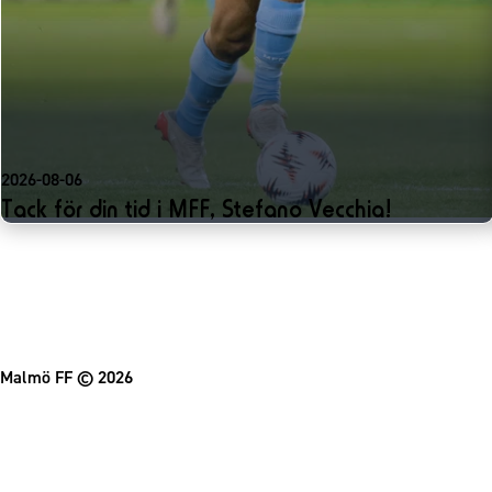
2026-08-06
Tack för din tid i MFF, Stefano Vecchia!
Malmö FF
© 2026