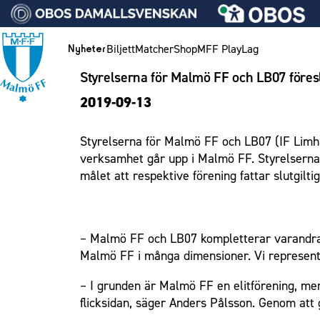
Vidare till innehållet
Biljett
Matcher
Shop
MFF Play
Lag
Nyheter
Styrelserna för Malmö FF och LB07 föres
Nyheter
Biljett
Lag
Medlemskap i Malmö FF
MFF Ungdom
Bli företagspartner
Eleda Stadion
1910 Event
Hållbarhet
Om Malmö FF
Nyheter
2019-09-13
Kalender
Årskort herr
Herrlaget
Årsmöte 2026
Sommarfotboll
Nätverket
Erics Bar & Restaurang
Fest & Event
Kontakt
Himmelsblå framtid – en match för miljön
Biljett
Årskort dam
Skånecupen
Klubbstolar
Matchdag på Eleda Stadion
Konferens
MFF i samhället
Press och media
Spelare
Styrelserna för Malmö FF och LB07 (IF Limh
Lag och spelare
Mitt MFF
Fotbollsskolan
Partner dam
MFF-museet & rundvandringar
Möte
Historik – herrlaget
Ledarstab
Laget för alla
verksamhet går upp i Malmö FF. Styrelserna 
Biljetter till bortamatcher
Damlaget
Fotbollsnätverket
Mässa
Historik – damlaget
Nattfotboll
Medlem
målet att respektive förening fattar slutgilti
Biljettvillkor
P19
Sommarfest
Närstående organisationer
Spelare
Himmelsblå Tillsammans
Ungdom
F19
Julshow
Policydokument
Ledarstab
Karriärakademin
Företag
– Malmö FF och LB07 kompletterar varandra
P17
Inspiration
Personuppgiftspolicy
Grundskolefotboll mot rasismer
Malmö FF i många dimensioner. Vi represent
Eleda Stadion
F17
Vanliga frågor om 1910 Event
Skolakademier
Malmö Trophy
Fonder
– I grunden är Malmö FF en elitförening, men 
1910 Event
flicksidan, säger Anders Pålsson. Genom att
Hållbarhet