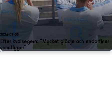
2026-08-05
Efter kvalsegern: ”Mycket glädje och endorfiner
som flyger”