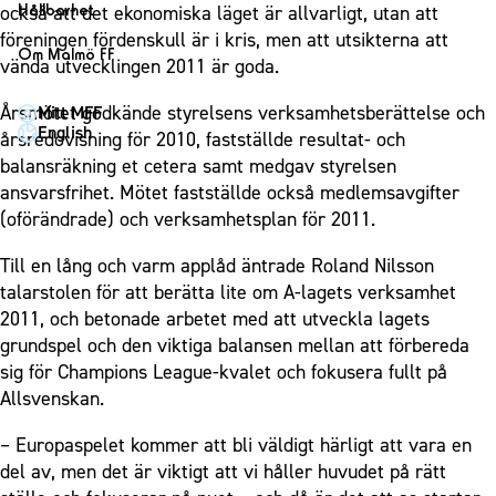
1910 Event
Fotbollsnätverket
Hållbarhet
också att det ekonomiska läget är allvarligt, utan att
Partner dam
Matchdag på Eleda Stadion
Fest & Event
föreningen fördenskull är i kris, men att utsikterna att
P19
Hållbarhet
Om Malmö FF
MFF-museet & rundvandringar
vända utvecklingen 2011 är goda.
Konferens
F19
Himmelsblå framtid – en match för miljön
Om Malmö FF
Möte
Årsmötet godkände styrelsens verksamhetsberättelse och
Mitt MFF
P17
MFF i samhället
Kontakt
English
årsredovisning för 2010, fastställde resultat- och
Mässa
F17
Laget för alla
Press och media
balansräkning et cetera samt medgav styrelsen
Sommarfest
Malmö Trophy
Nattfotboll
ansvarsfrihet. Mötet fastställde också medlemsavgifter
Historik – herrlaget
Julshow
(oförändrade) och verksamhetsplan för 2011.
Himmelsblå Tillsammans
Historik – damlaget
Inspiration
Karriärakademin
Till en lång och varm applåd äntrade Roland Nilsson
Närstående organisationer
Vanliga frågor om 1910 Event
talarstolen för att berätta lite om A-lagets verksamhet
Grundskolefotboll mot rasismer
Policydokument
2011, och betonade arbetet med att utveckla lagets
Skolakademier
Personuppgiftspolicy
grundspel och den viktiga balansen mellan att förbereda
Fonder
sig för Champions League-kvalet och fokusera fullt på
Allsvenskan.
– Europaspelet kommer att bli väldigt härligt att vara en
del av, men det är viktigt att vi håller huvudet på rätt