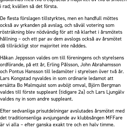
i rad; kvällen så det första.
De flesta förslagen tillstyrktes, men en handfull möttes
också av yrkanden på avslag, och såväl votering som
rösträkning blev nödvändig för att nå klarhet i årsmötets
hållning – och ett par av dem avslogs också av årsmötet
då tillräckligt stor majoritet inte nåddes.
Håkan Jeppsson valdes om till föreningens och styrelsens
ordförande, på ett år, Erling Pålsson, John Abrahamsson
och Pontus Hansson till ledamöter i styrelsen över två år.
Lars Kongstad nyvaldes in som ordinarie ledamot att
ersätta Bo Malmquist som avböjt omval, Björn Bergman
valdes till förste suppleant (tidigare 2a) och Lars Ljungälv
valdes ny in som andre suppleant.
Efter sedvanliga prisutdelningar avslutades årsmötet med
det traditionsenliga avsjungande av klubbsången MFFare
är vi alla – efter ganska exakt tre och en halv timme.