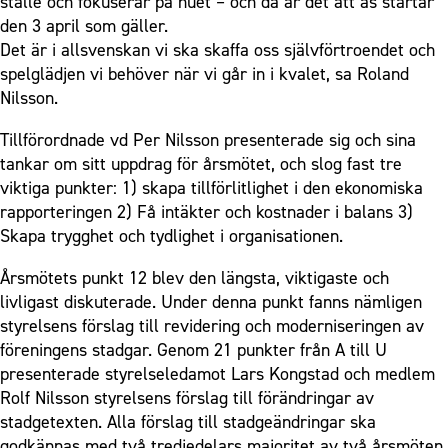
ställe och fokuserar på nuet – och då är det att as startar
den 3 april som gäller.
Det är i allsvenskan vi ska skaffa oss självförtroendet och
spelglädjen vi behöver när vi går in i kvalet, sa Roland
Nilsson.
Tillförordnade vd Per Nilsson presenterade sig och sina
tankar om sitt uppdrag för årsmötet, och slog fast tre
viktiga punkter: 1) skapa tillförlitlighet i den ekonomiska
rapporteringen 2) Få intäkter och kostnader i balans 3)
Skapa trygghet och tydlighet i organisationen.
Årsmötets punkt 12 blev den längsta, viktigaste och
livligast diskuterade. Under denna punkt fanns nämligen
styrelsens förslag till revidering och moderniseringen av
föreningens stadgar. Genom 21 punkter från A till U
presenterade styrelseledamot Lars Kongstad och medlem
Rolf Nilsson styrelsens förslag till förändringar av
stadgetexten. Alla förslag till stadgeändringar ska
godkännas med två tredjedelars majoritet av två årsmöten