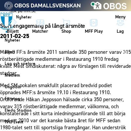
Vidare till innehållet
Meny
Nyheter
Stort engagemang på långt årsmöte
Biljett
Matcher
Shop
MFF Play
Lag
2011-02-25
Nyheter
Nyheter
Malmö FF:s årsmöte 2011 samlade 350 personer varav 315
Biljett
Kalender
röstberättigade medlemmar i Restaurang 1910 fredag
Biljett
Lag och spelare
kväll. Mest omdiskuterat: några av förslagen till reviderade
Årskort herr
Lag
stadgar.
Medlem
Årskort dam
Herrlaget
Medlemskap i Malmö FF
Med SM-pokalen smakfullt placerad bredvid podiet
Ungdom
Mitt MFF
Spelare
öppnades MFF:s årsmöte 19.10 i Restaurang 1910.
Årsmöte 2026
MFF Ungdom
Biljetter till bortamatcher
Företag
Ordförande Håkan Jeppsson hälsade cirka 350 personer,
Ledarstab
Sommarfotboll
varav 315 röstberättigade medlemmar, välkomna, och
Biljettvillkor
Bli företagspartner
Damlaget
Eleda Stadion
konstaterade i sitt korta inledningsanförande till att börja
Skånecupen
Nätverket
Eleda Stadion
Spelare
med att 2010 var det kanske bästa året för MFF sedan
1910 Event
Fotbollsskolan
Klubbstolar
1980-talet sett till sportsliga framgångar. Han underströk
Erics Bar & Restaurang
Ledarstab