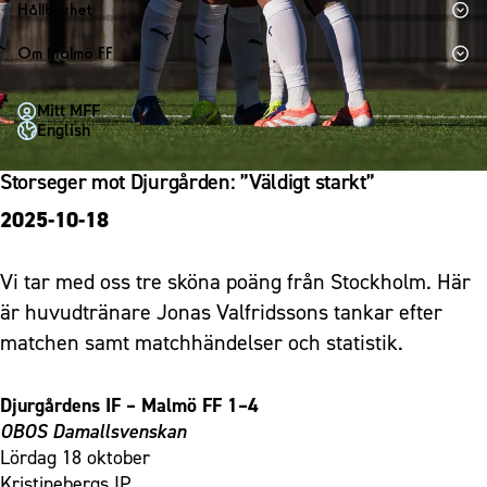
1910 Event
Fotbollsnätverket
Hållbarhet
Partner dam
Matchdag på Eleda Stadion
Fest & Event
P19
Hållbarhet
Om Malmö FF
MFF-museet & rundvandringar
Konferens
F19
Himmelsblå framtid – en match för miljön
Om Malmö FF
Möte
Mitt MFF
P17
MFF i samhället
Kontakt
English
Mässa
F17
Laget för alla
Press och media
Sommarfest
Storseger mot Djurgården: ”Väldigt starkt”
Malmö Trophy
Nattfotboll
Historik – herrlaget
Julshow
2025-10-18
Himmelsblå Tillsammans
Historik – damlaget
Inspiration
Karriärakademin
Närstående organisationer
Vi tar med oss tre sköna poäng från Stockholm. Här
Vanliga frågor om 1910 Event
Grundskolefotboll mot rasismer
Policydokument
är huvudtränare Jonas Valfridssons tankar efter
Skolakademier
Personuppgiftspolicy
matchen samt matchhändelser och statistik.
Fonder
Djurgårdens IF – Malmö FF 1–4
OBOS Damallsvenskan
Lördag 18 oktober
Kristinebergs IP