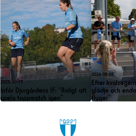
2026-08-05
Efter kvalseger
2025-10-17
Inför Djurgårdens IF: ”Roligt att
glädje och endo
spela toppmatch igen”
flyger”