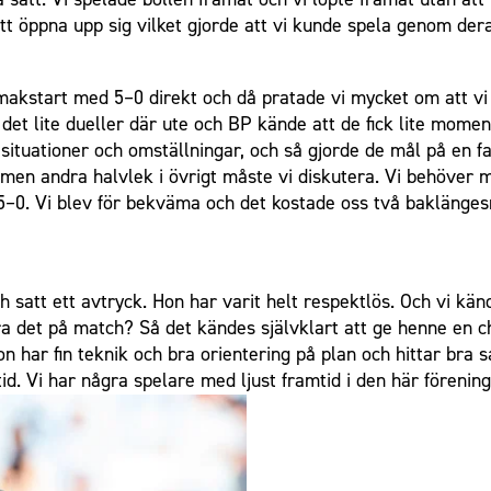
tt öppna upp sig vilket gjorde att vi kunde spela genom dera
smakstart med 5–0 direkt och då pratade vi mycket om att v
det lite dueller där ute och BP kände att de fick lite moment
 situationer och omställningar, och så gjorde de mål på en fa
men andra halvlek i övrigt måste vi diskutera. Vi behöver m
5–0. Vi blev för bekväma och det kostade oss två baklängesm
ch satt ett avtryck. Hon har varit helt respektlös. Och vi k
ra det på match? Så det kändes självklart att ge henne en ch
n har fin teknik och bra orientering på plan och hittar bra
id. Vi har några spelare med ljust framtid i den här föreninge