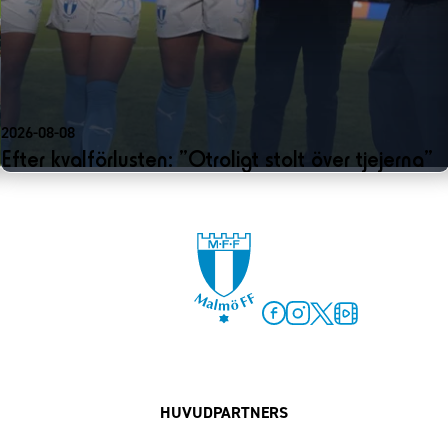
2026-08-08
Efter kvalförlusten: ”Otroligt stolt över tjejerna”
Facebook
Instagram
Twitter
MFF Play
HUVUDPARTNERS