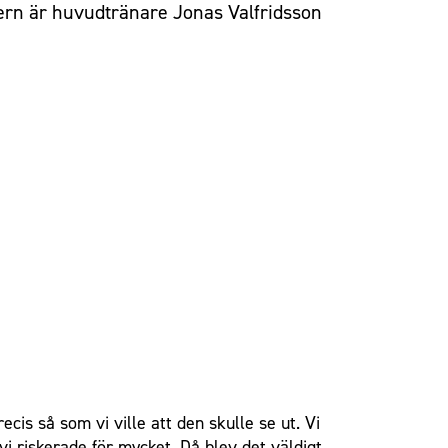
gern är huvudtränare Jonas Valfridsson
ecis så som vi ville att den skulle se ut. Vi
vi riskerade för mycket. Då blev det väldigt