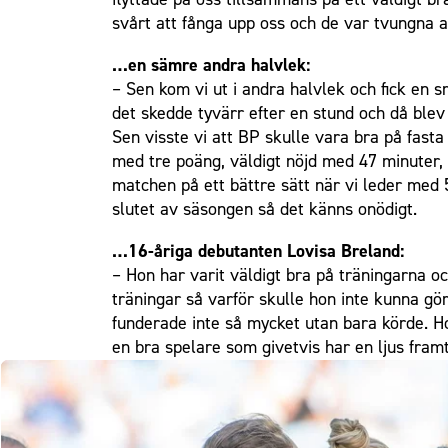
svårt att fånga upp oss och de var tvungna a
…en sämre andra halvlek:
– Sen kom vi ut i andra halvlek och fick en 
det skedde tyvärr efter en stund och då blev 
Sen visste vi att BP skulle vara bra på fasta
med tre poäng, väldigt nöjd med 47 minuter, 
matchen på ett bättre sätt när vi leder med 
slutet av säsongen så det känns onödigt.
…16-åriga debutanten Lovisa Breland:
– Hon har varit väldigt bra på träningarna o
träningar så varför skulle hon inte kunna gö
funderade inte så mycket utan bara körde. Ho
en bra spelare som givetvis har en ljus framt