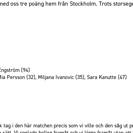
vi med oss tre poäng hem från Stockholm. Trots storse
Engström (94)
ia Persson (32), Miljana Ivanovic (35), Sara Kanutte (47)
ck tag i den här matchen precis som vi ville och den såg ut pr
a sätt. Vi spelade bollen framåt och vi löpte framåt utan att 