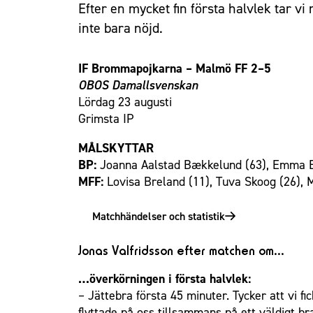
Efter en mycket fin första halvlek tar 
inte bara nöjd.
IF Brommapojkarna – Malmö FF 2–5
OBOS Damallsvenskan
Lördag 23 augusti
Grimsta IP
MÅLSKYTTAR
BP:
Joanna Aalstad Bækkelund (63), Emma 
MFF:
Lovisa Breland (11), Tuva Skoog (26), M
Matchhändelser och statistik
Jonas Valfridsson efter matchen om…
…överkörningen i första halvlek:
– Jättebra första 45 minuter. Tycker att vi fi
flyttade på oss tillsammans på ett väldigt br