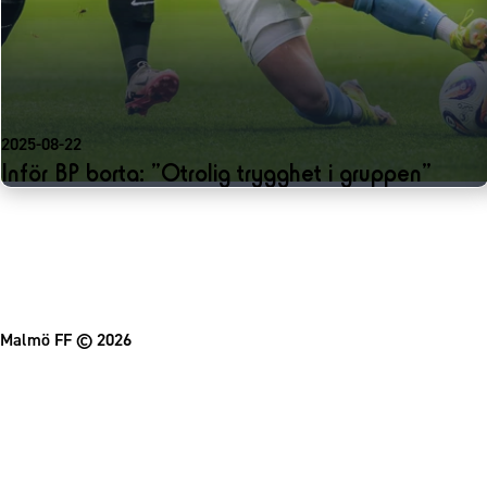
2025-08-22
Inför BP borta: ”Otrolig trygghet i gruppen”
Malmö FF
© 2026