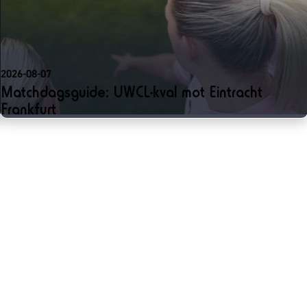
2026-08-07
Matchdagsguide: UWCL-kval mot Eintracht
Frankfurt