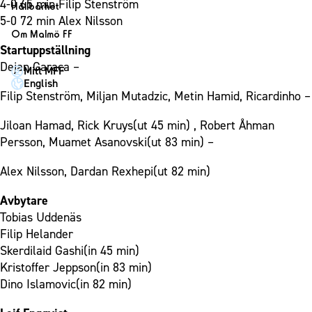
1910 Event
4-0 65 min Filip Stenström
Fotbollsnätverket
Hållbarhet
Partner dam
Matchdag på Eleda Stadion
5-0 72 min Alex Nilsson
Fest & Event
P19
Hållbarhet
Om Malmö FF
MFF-museet & rundvandringar
Konferens
Startuppställning
F19
Himmelsblå framtid – en match för miljön
Om Malmö FF
Dejan Garaca –
Möte
Mitt MFF
P17
MFF i samhället
Kontakt
English
Mässa
F17
Laget för alla
Filip Stenström, Miljan Mutadzic, Metin Hamid, Ricardinho –
Press och media
Sommarfest
Malmö Trophy
Nattfotboll
Historik – herrlaget
Jiloan Hamad, Rick Kruys(ut 45 min) , Robert Åhman
Julshow
Himmelsblå Tillsammans
Persson, Muamet Asanovski(ut 83 min) –
Historik – damlaget
Inspiration
Karriärakademin
Närstående organisationer
Alex Nilsson, Dardan Rexhepi(ut 82 min)
Vanliga frågor om 1910 Event
Grundskolefotboll mot rasismer
Policydokument
Avbytare
Skolakademier
Personuppgiftspolicy
Tobias Uddenäs
Fonder
Filip Helander
Skerdilaid Gashi(in 45 min)
Kristoffer Jeppson(in 83 min)
Dino Islamovic(in 82 min)