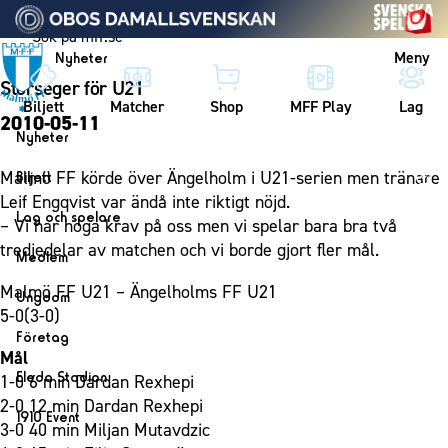
Vidare till innehållet
Meny
Nyheter
Storseger för U21
Biljett
Matcher
Shop
MFF Play
Lag
2010-05-11
Nyheter
Nyheter
Malmö FF körde över Ängelholm i U21-serien men tränare
Biljett
Kalender
Leif Engqvist var ändå inte riktigt nöjd.
Biljett
Lag och spelare
– Vi har höga krav på oss men vi spelar bara bra två
Årskort herr
Lag
tredjedelar av matchen och vi borde gjort fler mål.
Medlem
Årskort dam
Herrlaget
Medlemskap i Malmö FF
Malmö FF U21 – Ängelholms FF U21
Ungdom
Mitt MFF
Spelare
5-0(3-0)
Årsmöte 2026
MFF Ungdom
Biljetter till bortamatcher
Företag
Ledarstab
Mål
Sommarfotboll
Biljettvillkor
Bli företagspartner
Damlaget
Eleda Stadion
1-0 6 min Dardan Rexhepi
Skånecupen
Nätverket
2-0 12 min Dardan Rexhepi
Eleda Stadion
Spelare
1910 Event
Fotbollsskolan
3-0 40 min Miljan Mutavdzic
Klubbstolar
Erics Bar & Restaurang
Ledarstab