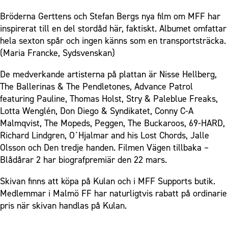
Bröderna Gerttens och Stefan Bergs nya film om MFF har
inspirerat till en del stordåd här, faktiskt. Albumet omfattar
hela sexton spår och ingen känns som en transportsträcka.
(Maria Francke, Sydsvenskan)
De medverkande artisterna på plattan är Nisse Hellberg,
The Ballerinas & The Pendletones, Advance Patrol
featuring Pauline, Thomas Holst, Stry & Paleblue Freaks,
Lotta Wenglén, Don Diego & Syndikatet, Conny C-A
Malmqvist, The Mopeds, Peggen, The Buckaroos, 69-HARD,
Richard Lindgren, O´Hjalmar and his Lost Chords, Jalle
Olsson och Den tredje handen. Filmen Vägen tillbaka –
Blådårar 2 har biografpremiär den 22 mars.
Skivan finns att köpa på Kulan och i MFF Supports butik.
Medlemmar i Malmö FF har naturligtvis rabatt på ordinarie
pris när skivan handlas på Kulan.