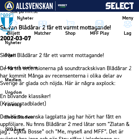
Vidare till innehållet
Meny
Nyheter
Skivan Blådårar 2 får ett varmt mottagande!
Biljett
Matcher
Shop
MFF Play
Lag
2002-03-07
Nyheter
Nyheter
Skivan Blådårar 2 får ett varmt mottagande!
Biljett
Kalender
Biljett
Lag och spelare
De första recensionerna på soundtrackskivan Blådårar 2
Årskort herr
har kommit Många av recensenterna i olika delar av
Lag
Medlem
Sverige är glada och nöjda. Här är några axplock:
Årskort dam
Herrlaget
Medlemskap i Malmö FF
Ungdom
Mitt MFF
En blivande klassiker!
Spelare
Årsmöte 2026
MFF Ungdom
(Kristianstadbladet)
Biljetter till bortamatcher
Företag
Ledarstab
Sommarfotboll
Biljettvillkor
Bli företagspartner
Den bästa svenska lagplatta jag har hört har fått en
Damlaget
Eleda Stadion
Skånecupen
uppföljare. Nu finns Blådårar 2 med låtar som ”Zlatan &
Nätverket
Eleda Stadion
Spelare
1910 Event
jag”, ”Cykla Bosse” och ”Me, mysefl and MFF”. Det är
Fotbollsskolan
Klubbstolar
Erics Bar & Restaurang
Ledarstab