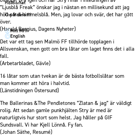
oväntat bra igen och när Stry riffar i inledningen av
1910 Event
Fotbollsnätverket
Hållbarhet
Partner dam
”Ljusblå Freak” önskar jag i nästan en millisekund att jag
Matchdag på Eleda Stadion
Fest & Event
P19
Hållbarhet
höll på di himmelsblå. Men, jag lovar och svär, det har gått
Om Malmö FF
MFF-museet & rundvandringar
Konferens
över.
F19
Himmelsblå framtid – en match för miljön
Om Malmö FF
(Harald Bergius, Dagens Nyheter)
Möte
Mitt MFF
P17
MFF i samhället
Kontakt
English
Mässa
F17
Laget för alla
Det var ett tag sen Malmö FF tillhörde topplagen i
Press och media
Sommarfest
Allsvenskan, men gott om bra låtar om laget finns det i alla
Malmö Trophy
Nattfotboll
Historik – herrlaget
fall.
Julshow
Himmelsblå Tillsammans
Historik – damlaget
(Arbetarbladet, Gävle)
Inspiration
Karriärakademin
Närstående organisationer
16 låtar som utan tvekan är de bästa fotbollslåtar som
Vanliga frågor om 1910 Event
Grundskolefotboll mot rasismer
Policydokument
man kommer att höra i halvtid.
Skolakademier
(Länstidningen Östersund)
Personuppgiftspolicy
Fonder
The Ballerinas &The Pendletones ”Zlatan & jag” är väldigt
rolig. Att sedan gamle punkhjälten Stry är med är
naturligtvis hur stort som helst. Jag håller på GIF
Sundsvall. Vi har Kjell Lönnå. Fy fan.
(Johan Säthe, Resumé)