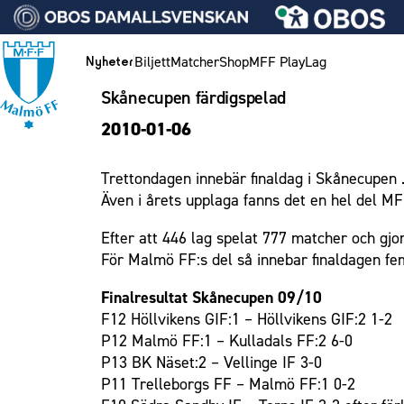
Vidare till innehållet
Biljett
Matcher
Shop
MFF Play
Lag
Nyheter
Skånecupen färdigspelad
Nyheter
Biljett
Lag
Medlemskap i Malmö FF
MFF Ungdom
Bli företagspartner
Eleda Stadion
1910 Event
Hållbarhet
Om Malmö FF
Nyheter
2010-01-06
Kalender
Årskort herr
Herrlaget
Årsmöte 2026
Sommarfotboll
Nätverket
Erics Bar & Restaurang
Fest & Event
Kontakt
Himmelsblå framtid – en match för miljön
Biljett
Årskort dam
Skånecupen
Klubbstolar
Matchdag på Eleda Stadion
Konferens
MFF i samhället
Press och media
Spelare
Trettondagen innebär finaldag i Skånecupen . 
Lag och spelare
Mitt MFF
Fotbollsskolan
Partner dam
MFF-museet & rundvandringar
Möte
Historik – herrlaget
Ledarstab
Laget för alla
Även i årets upplaga fanns det en hel del MF
Biljetter till bortamatcher
Damlaget
Fotbollsnätverket
Mässa
Historik – damlaget
Nattfotboll
Medlem
Efter att 446 lag spelat 777 matcher och gjo
Biljettvillkor
P19
Sommarfest
Närstående organisationer
Spelare
Himmelsblå Tillsammans
Ungdom
För Malmö FF:s del så innebar finaldagen fem
F19
Julshow
Policydokument
Ledarstab
Karriärakademin
Företag
Finalresultat Skånecupen 09/10
P17
Inspiration
Personuppgiftspolicy
Grundskolefotboll mot rasismer
F12 Höllvikens GIF:1 – Höllvikens GIF:2 1-2
Eleda Stadion
F17
Vanliga frågor om 1910 Event
Skolakademier
P12 Malmö FF:1 – Kulladals FF:2 6-0
Malmö Trophy
Fonder
1910 Event
P13 BK Näset:2 – Vellinge IF 3-0
P11 Trelleborgs FF – Malmö FF:1 0-2
Hållbarhet