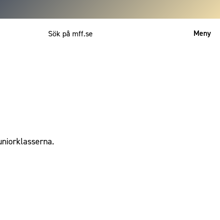
Meny
Mitt MFF
English
uniorklasserna.