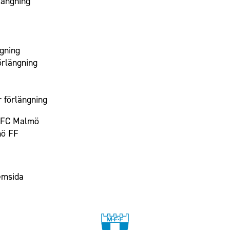
längning
ngning
örlängning
 förlängning
B FC Malmö
mö FF
emsida