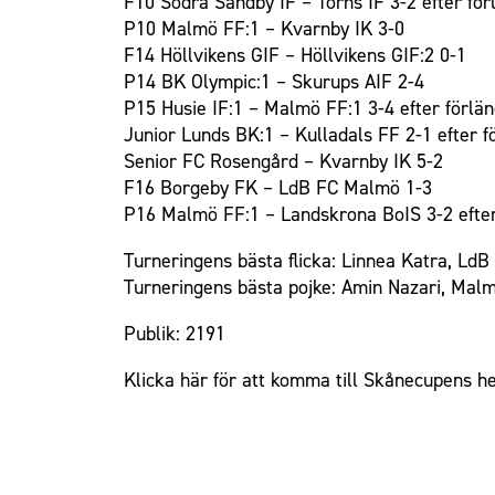
F10 Södra Sandby IF – Torns IF 3-2 efter för
P10 Malmö FF:1 – Kvarnby IK 3-0
Om Malmö FF
F14 Höllvikens GIF – Höllvikens GIF:2 0-1
P14 BK Olympic:1 – Skurups AIF 2-4
P15 Husie IF:1 – Malmö FF:1 3-4 efter förlä
Junior Lunds BK:1 – Kulladals FF 2-1 efter f
Senior FC Rosengård – Kvarnby IK 5-2
F16 Borgeby FK – LdB FC Malmö 1-3
P16 Malmö FF:1 – Landskrona BoIS 3-2 efter
Turneringens bästa flicka: Linnea Katra, Ld
Turneringens bästa pojke: Amin Nazari, Mal
Publik: 2191
Klicka här för att komma till Skånecupens h