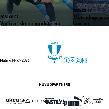
2026-08-07
Matchdagsguide
2026-08-07
Veckans skadeuppdatering
hemma
Malmö FF
© 2026
Facebook
Instagram
Twitter
MFF Play
HUVUDPARTNERS