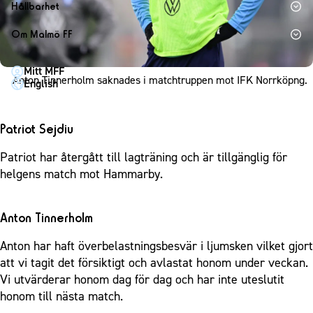
1910 Event
Fotbollsnätverket
Hållbarhet
Partner dam
Matchdag på Eleda Stadion
Fest & Event
P19
Hållbarhet
Om Malmö FF
MFF-museet & rundvandringar
Konferens
F19
Himmelsblå framtid – en match för miljön
Om Malmö FF
Möte
Mitt MFF
P17
MFF i samhället
Kontakt
Anton Tinnerholm saknades i matchtruppen mot IFK Norrköpng.
English
Mässa
F17
Laget för alla
Press och media
Sommarfest
Malmö Trophy
Nattfotboll
Historik – herrlaget
Patriot Sejdiu
Julshow
Himmelsblå Tillsammans
Historik – damlaget
Patriot har återgått till lagträning och är tillgänglig för
Inspiration
Karriärakademin
Närstående organisationer
helgens match mot Hammarby.
Vanliga frågor om 1910 Event
Grundskolefotboll mot rasismer
Policydokument
Skolakademier
Personuppgiftspolicy
Anton Tinnerholm
Fonder
Anton har haft överbelastningsbesvär i ljumsken vilket gjort
att vi tagit det försiktigt och avlastat honom under veckan.
Vi utvärderar honom dag för dag och har inte uteslutit
honom till nästa match.