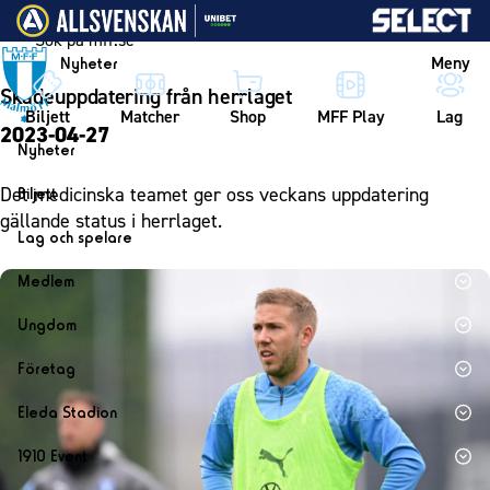
Vidare till innehållet
Meny
Nyheter
Skadeuppdatering från herrlaget
Biljett
Matcher
Shop
MFF Play
Lag
2023-04-27
Nyheter
Nyheter
Det medicinska teamet ger oss veckans uppdatering
Biljett
Kalender
gällande status i herrlaget.
Biljett
Lag och spelare
Årskort herr
Lag
Medlem
Årskort dam
Herrlaget
Medlemskap i Malmö FF
Ungdom
Mitt MFF
Spelare
Årsmöte 2026
MFF Ungdom
Biljetter till bortamatcher
Företag
Ledarstab
Sommarfotboll
Biljettvillkor
Bli företagspartner
Damlaget
Eleda Stadion
Skånecupen
Nätverket
Eleda Stadion
Spelare
1910 Event
Fotbollsskolan
Klubbstolar
Erics Bar & Restaurang
Ledarstab