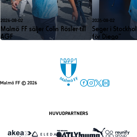
2026-08-02
2026-08-02
Malmö FF säljer Colin Rösler till
Seger i Stockhol
AGF
för Diego”
Malmö FF
© 2026
Facebook
Instagram
Twitter
MFF Play
HUVUDPARTNERS