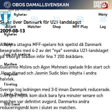
Vidare till innehållet
Meny
Nyheter
Seger över Danmark för U21-landslaget
Biljett
Matcher
Shop
MFF Play
Lag
2009-08-13
Nyheter
Nyheter
Alla fyra uttagna MFF-spelare fick speltid då Danmark
Biljett
Kalender
besegrades med 4-2 av det ”nya” svenska U21-landslaget
Biljett
Lag och spelare
på Viborgs Stadion inför fina 7 200 åskådare.
Årskort herr
Lag
Medlem
Guillermo Molins och Agon Mehmeti spelade från start och
Årskort dam
Herrlaget
Medlemskap i Malmö FF
Jiloan Hamad och Jasmin Sudic blev inbytta i andra
Ungdom
Mitt MFF
Spelare
halvlek.
Årsmöte 2026
MFF Ungdom
Biljetter till bortamatcher
Företag
Ledarstab
Sverige tog ledningen med 3-0 innan Danmark reducerade.
Sommarfotboll
Biljettvillkor
Bli företagspartner
Damlaget
Eleda Stadion
Sveriges replik kom dock bara fyra minuter senare och
Skånecupen
Nätverket
matchen var definitivt avgjord. Danmarks andra
Eleda Stadion
Spelare
1910 Event
Fotbollsskolan
reduceringsmål kom i slutet av matchen.
Klubbstolar
Erics Bar & Restaurang
Ledarstab