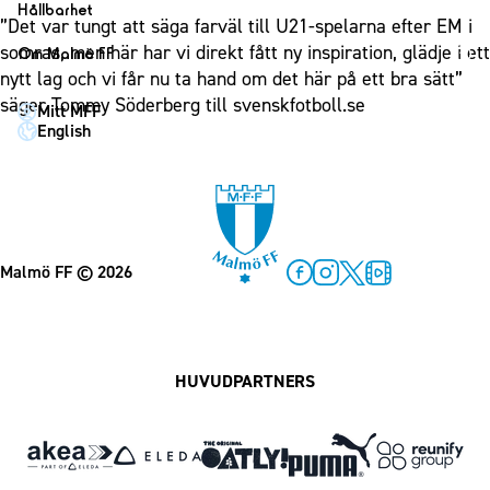
1910 Event
Fotbollsnätverket
Hållbarhet
Partner dam
”Det var tungt att säga farväl till U21-spelarna efter EM i
Matchdag på Eleda Stadion
Fest & Event
P19
Hållbarhet
somras, men här har vi direkt fått ny inspiration, glädje i ett
Om Malmö FF
MFF-museet & rundvandringar
Konferens
nytt lag och vi får nu ta hand om det här på ett bra sätt”
F19
Himmelsblå framtid – en match för miljön
Om Malmö FF
säger Tommy Söderberg till svenskfotboll.se
Möte
Mitt MFF
P17
MFF i samhället
Kontakt
English
Mässa
F17
Laget för alla
Press och media
Sommarfest
Malmö Trophy
Nattfotboll
Historik – herrlaget
Julshow
Himmelsblå Tillsammans
Historik – damlaget
Inspiration
Karriärakademin
Närstående organisationer
Malmö FF
© 2026
Vanliga frågor om 1910 Event
Grundskolefotboll mot rasismer
Facebook
Instagram
Twitter
MFF Play
Policydokument
Skolakademier
Personuppgiftspolicy
Fonder
HUVUDPARTNERS