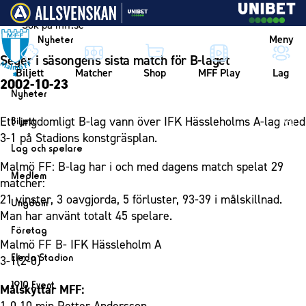
Vidare till innehållet
Meny
Nyheter
Seger i säsongens sista match för B-laget
Biljett
Matcher
Shop
MFF Play
Lag
2002-10-23
Nyheter
Nyheter
Ett ungdomligt B-lag vann över IFK Hässleholms A-lag med
Biljett
Kalender
3-1 på Stadions konstgräsplan.
Biljett
Lag och spelare
Årskort herr
Malmö FF: B-lag har i och med dagens match spelat 29
Lag
Medlem
matcher:
Årskort dam
Herrlaget
Medlemskap i Malmö FF
21 vinster, 3 oavgjorda, 5 förluster, 93-39 i målskillnad.
Ungdom
Mitt MFF
Spelare
Man har använt totalt 45 spelare.
Årsmöte 2026
MFF Ungdom
Biljetter till bortamatcher
Företag
Ledarstab
Malmö FF B- IFK Hässleholm A
Sommarfotboll
Biljettvillkor
Bli företagspartner
Damlaget
Eleda Stadion
3-1(2-0)
Skånecupen
Nätverket
Eleda Stadion
Spelare
1910 Event
Målskyttar MFF:
Fotbollsskolan
Klubbstolar
Erics Bar & Restaurang
Ledarstab