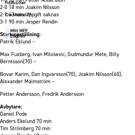
1-0 10 min Petter Andersson
1910 Event
Fotbollsnätverket
Hållbarhet
Partner dam
2-0 18 min Joakim Nilsson
Matchdag på Eleda Stadion
Fest & Event
P19
Hållbarhet
2-1 63 min Uppgift saknas
Om Malmö FF
MFF-museet & rundvandringar
Konferens
3-1 90 min Jesper Rendin
F19
Himmelsblå framtid – en match för miljön
Om Malmö FF
Möte
Mitt MFF
P17
MFF i samhället
Kontakt
Startuppställning:
English
Mässa
F17
Laget för alla
Patrik Eklund –
Press och media
Sommarfest
Malmö Trophy
Nattfotboll
Historik – herrlaget
Max Fuxberg, Ivan Milosevic, Gudmundur Mete, Billy
Julshow
Himmelsblå Tillsammans
Berntsson(70) –
Historik – damlaget
Inspiration
Karriärakademin
Närstående organisationer
Bovar Karim, Dan Ingvarsson(70), Joakim Nilsson(60),
Vanliga frågor om 1910 Event
Grundskolefotboll mot rasismer
Alexander Malmström –
Policydokument
Skolakademier
Personuppgiftspolicy
Petter Andersson, Fredrik Andersson
Fonder
Avbytare:
Daniel Pode
Anders Ekelund 70 min
Tim Strömberg 70 min