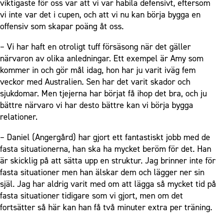
viktigaste för oss var att vi var habila defensivt, eftersom
vi inte var det i cupen, och att vi nu kan börja bygga en
offensiv som skapar poäng åt oss.
– Vi har haft en otroligt tuff försäsong när det gäller
närvaron av olika anledningar. Ett exempel är Amy som
kommer in och gör mål idag, hon har ju varit iväg fem
veckor med Australien. Sen har det varit skador och
sjukdomar. Men tjejerna har börjat få ihop det bra, och ju
bättre närvaro vi har desto bättre kan vi börja bygga
relationer.
– Daniel (Angergård) har gjort ett fantastiskt jobb med de
fasta situationerna, han ska ha mycket beröm för det. Han
är skicklig på att sätta upp en struktur. Jag brinner inte för
fasta situationer men han älskar dem och lägger ner sin
själ. Jag har aldrig varit med om att lägga så mycket tid på
fasta situationer tidigare som vi gjort, men om det
fortsätter så här kan han få två minuter extra per träning.