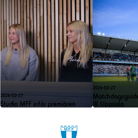
2026-03-27
Matchdagsguide
2026-03-27
Studio MFF inför premiären
IK Uppsala