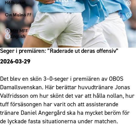
1910 Event
Fotbollsnätverket
Hållbarhet
Partner dam
Matchdag på Eleda Stadion
Fest & Event
P19
Hållbarhet
Om Malmö FF
MFF-museet & rundvandringar
Konferens
F19
Himmelsblå framtid – en match för miljön
Om Malmö FF
Möte
Mitt MFF
P17
MFF i samhället
Kontakt
English
Mässa
F17
Laget för alla
Press och media
Sommarfest
Seger i premiären: ”Raderade ut deras offensiv”
Malmö Trophy
Nattfotboll
Historik – herrlaget
Julshow
2026-03-29
Himmelsblå Tillsammans
Historik – damlaget
Inspiration
Karriärakademin
Närstående organisationer
Det blev en skön 3–0-seger i premiären av OBOS
Vanliga frågor om 1910 Event
Grundskolefotboll mot rasismer
Policydokument
Damallsvenskan. Här berättar huvudtränare Jonas
Skolakademier
Personuppgiftspolicy
Valfridsson om hur skönt det var att hålla nollan, hur
Fonder
tuff försäsongen har varit och att assisterande
tränare Daniel Angergård ska ha mycket beröm för
de lyckade fasta situationerna under matchen.