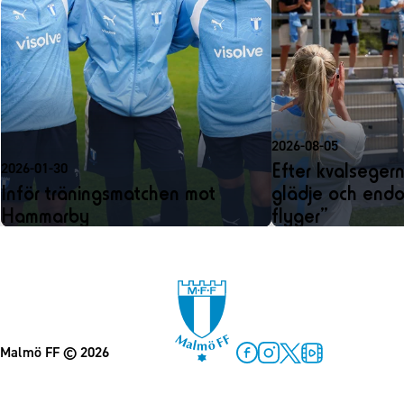
2026-08-05
Efter kvalseger
2026-01-30
Inför träningsmatchen mot
glädje och endo
Hammarby
flyger”
Malmö FF
© 2026
Facebook
Instagram
Twitter
MFF Play