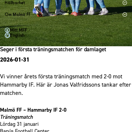
1910 Event
Fotbollsnätverket
Hållbarhet
Partner dam
Matchdag på Eleda Stadion
Fest & Event
P19
Hållbarhet
Om Malmö FF
MFF-museet & rundvandringar
Konferens
F19
Himmelsblå framtid – en match för miljön
Om Malmö FF
Möte
Mitt MFF
P17
MFF i samhället
Kontakt
English
Mässa
F17
Laget för alla
Press och media
Sommarfest
Seger i första träningsmatchen för damlaget
Malmö Trophy
Nattfotboll
Historik – herrlaget
Julshow
2026-01-31
Himmelsblå Tillsammans
Historik – damlaget
Inspiration
Karriärakademin
Närstående organisationer
Vanliga frågor om 1910 Event
Vi vinner årets första träningsmatch med 2-0 mot
Grundskolefotboll mot rasismer
Policydokument
Hammarby IF. Här är Jonas Valfridssons tankar efter
Skolakademier
Personuppgiftspolicy
matchen.
Fonder
Malmö FF – Hammarby IF 2-0
Träningsmatch
Lördag 31 januari
Banús Football Center