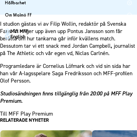
1910 Event
Fotbollsnätverket
Hållbarhet
Partner dam
Matchdag på Eleda Stadion
Fest & Event
P19
Hållbarhet
Om Malmö FF
MFF-museet & rundvandringar
Konferens
F19
Himmelsblå framtid – en match för miljön
I studion gästas vi av Filip Wollin, redaktör på Svenska
Om Malmö FF
Möte
Fans. Vi ringer upp även upp Pontus Jansson som får
Mitt MFF
P17
MFF i samhället
Kontakt
English
berätta om hur tankarna går inför kvällens match.
Mässa
F17
Laget för alla
Press och media
Dessutom tar vi ett snack med Jordan Campbell
,
journalist
Sommarfest
Malmö Trophy
Nattfotboll
på The Athletic och vår egen vd, Niclas Carlnén.
Historik – herrlaget
Julshow
Himmelsblå Tillsammans
Historik – damlaget
Programledare är Cornelius Löfmark och vid sin sida har
Inspiration
Karriärakademin
han vår A-lagsspelare Saga Fredriksson och MFF-profilen
Närstående organisationer
Vanliga frågor om 1910 Event
Olof Persson.
Grundskolefotboll mot rasismer
Policydokument
Skolakademier
Personuppgiftspolicy
Studiosändningen finns tillgänglig från 20:00 på MFF Play
Fonder
Premium.
Till MFF Play Premium
RELATERADE NYHETER