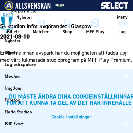
Vidare till innehållet
Meny
Nyheter
Se studion inför avgörandet i Glasgow
Biljett
Matcher
Shop
MFF Play
Lag
2021-08-10
Nyheter
Nyheter
En timme innan avspark har du möjligheten att ladda upp
Biljett
Kalender
med vårt fullmatade studioprogram på MFF Play Premium.
Biljett
Lag och spelare
Årskort herr
Lag
Medlem
Årskort dam
Herrlaget
Medlemskap i Malmö FF
Ungdom
Mitt MFF
Spelare
Årsmöte 2026
DU MÅSTE ÄNDRA DINA COOKIEINSTÄLLNINGA
MFF Ungdom
Biljetter till bortamatcher
Företag
FÖR ATT KUNNA TA DEL AV DET HÄR INNEHÅLLE
Ledarstab
Sommarfotboll
Biljettvillkor
Bli företagspartner
Damlaget
Eleda Stadion
Skånecupen
Cookie-inställningar
Nätverket
Eleda Stadion
Spelare
1910 Event
Fotbollsskolan
Klubbstolar
Erics Bar & Restaurang
Ledarstab