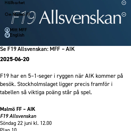
1910 Event
Fotbollsnätverket
Hållbarhet
Partner dam
Matchdag på Eleda Stadion
Fest & Event
P19
Hållbarhet
Om Malmö FF
MFF-museet & rundvandringar
Konferens
F19
Himmelsblå framtid – en match för miljön
Om Malmö FF
Möte
Mitt MFF
P17
MFF i samhället
Kontakt
English
Mässa
F17
Laget för alla
Press och media
Sommarfest
Se F19 Allsvenskan: MFF – AIK
Malmö Trophy
Nattfotboll
Historik – herrlaget
Julshow
2025-06-20
Himmelsblå Tillsammans
Historik – damlaget
Inspiration
Karriärakademin
Närstående organisationer
Vanliga frågor om 1910 Event
F19 har en 5–1-seger i ryggen när AIK kommer på
Grundskolefotboll mot rasismer
Policydokument
besök. Stockholmslaget ligger precis framför i
Skolakademier
Personuppgiftspolicy
tabellen så viktiga poäng står på spel.
Fonder
Malmö FF – AIK
F19 Allsvenskan
Söndag 22 juni kl. 12.00
Plan 10