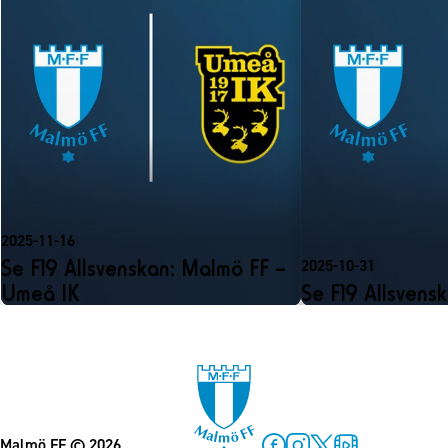
2025-11-16
Se F19 Allsvenskan: Malmö FF –
2025-10-31
Umeå IK
Se F19 Allsvens
Malmö FF
© 2026