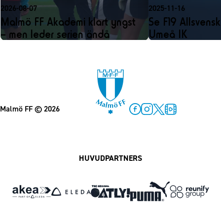
2026-08-07
2025-11-16
Malmö FF Akademi klart yngst
Se F19 Allsvens
– men leder serien ändå
Umeå IK
Malmö FF
© 2026
Facebook
Instagram
Twitter
MFF Play
HUVUDPARTNERS