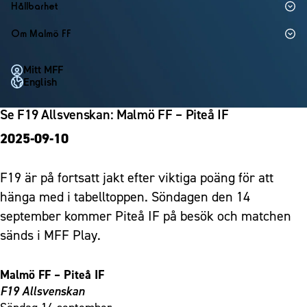
1910 Event
Fotbollsnätverket
Hållbarhet
Partner dam
Matchdag på Eleda Stadion
Fest & Event
P19
Hållbarhet
Om Malmö FF
MFF-museet & rundvandringar
Konferens
F19
Himmelsblå framtid – en match för miljön
Om Malmö FF
Möte
Mitt MFF
P17
MFF i samhället
Kontakt
English
Mässa
F17
Laget för alla
Press och media
Sommarfest
Se F19 Allsvenskan: Malmö FF – Piteå IF
Malmö Trophy
Nattfotboll
Historik – herrlaget
Julshow
2025-09-10
Himmelsblå Tillsammans
Historik – damlaget
Inspiration
Karriärakademin
Närstående organisationer
Vanliga frågor om 1910 Event
F19 är på fortsatt jakt efter viktiga poäng för att
Grundskolefotboll mot rasismer
Policydokument
hänga med i tabelltoppen. Söndagen den 14
Skolakademier
Personuppgiftspolicy
september kommer Piteå IF på besök och matchen
Fonder
sänds i MFF Play.
Malmö FF – Piteå IF
F19 Allsvenskan