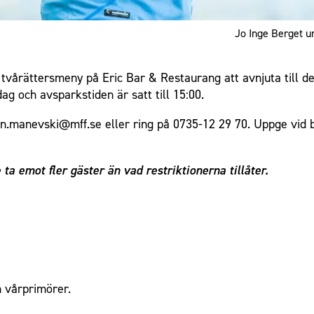
Jo Inge Berget 
tvårättersmeny på Eric Bar & Restaurang att avnjuta till 
ag och avsparkstiden är satt till 15:00.
ran.manevski@mff.se eller ring på 0735-12 29 70. Uppge vid
ta emot fler gäster än vad restriktionerna tillåter.
h vårprimörer.