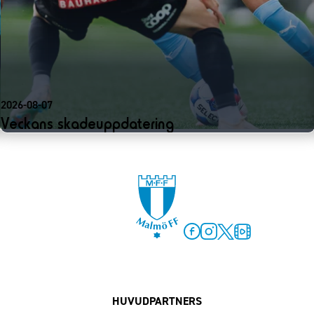
2026-08-07
Veckans skadeuppdatering
Facebook
Instagram
Twitter
MFF Play
HUVUDPARTNERS