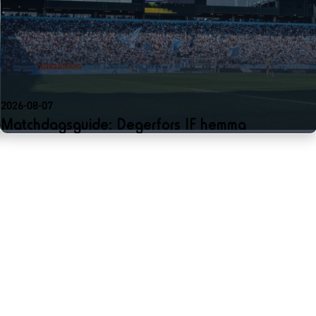
2026-08-07
Matchdagsguide: Degerfors IF hemma