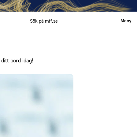
Meny
Mitt MFF
English
itt bord idag!