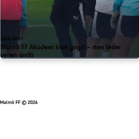
2026-08-07
Malmö FF Akademi klart yngst – men leder
serien ändå
Malmö FF
© 2026