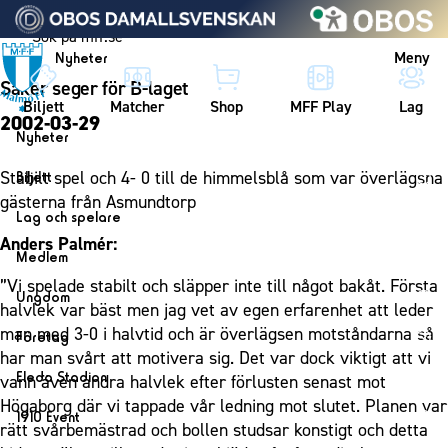
Vidare till innehållet
Meny
Nyheter
Säker seger för B-laget
Biljett
Matcher
Shop
MFF Play
Lag
2002-03-29
Nyheter
Nyheter
Stabilt spel och 4- 0 till de himmelsblå som var överlägsna
Biljett
Kalender
gästerna från Asmundtorp
Biljett
Lag och spelare
Årskort herr
Anders Palmér:
Lag
Medlem
Årskort dam
Herrlaget
”Vi spelade stabilt och släpper inte till något bakåt. Första
Medlemskap i Malmö FF
Ungdom
Mitt MFF
halvlek var bäst men jag vet av egen erfarenhet att leder
Spelare
Årsmöte 2026
MFF Ungdom
man med 3-0 i halvtid och är överlägsen motståndarna så
Biljetter till bortamatcher
Företag
Ledarstab
har man svårt att motivera sig. Det var dock viktigt att vi
Sommarfotboll
Biljettvillkor
Bli företagspartner
Damlaget
Eleda Stadion
vann även andra halvlek efter förlusten senast mot
Skånecupen
Nätverket
Högaborg där vi tappade vår ledning mot slutet. Planen var
Eleda Stadion
Spelare
1910 Event
Fotbollsskolan
rätt svårbemästrad och bollen studsar konstigt och detta
Klubbstolar
Erics Bar & Restaurang
Ledarstab