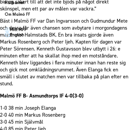
1910 Event
bidrog säkert till att det inte bjöds på något direkt
Fotbollsnätverket
Hållbarhet
Partner dam
Matchdag på Eleda Stadion
skönspel, men ett par av målen var vackra.”
Fest & Event
P19
Hållbarhet
Om Malmö FF
MFF-museet & rundvandringar
Konferens
Bäst i Malmö FF var Dan Ingvarsson och Gudmundur Mete
F19
Himmelsblå framtid – en match för miljön
Om Malmö FF
och dessa får även chansen som avbytare i morgondagens
Möte
Mitt MFF
P17
MFF i samhället
Kontakt
match mot Halmstads BK. En bra insats gjorde även
English
Mässa
F17
Laget för alla
Markus Rosenberg och Peter Ijeh. Kapten för dagen var
Press och media
Sommarfest
Peter Sörensen. Kenneth Gustavsson blev utbytt i 26: e
Malmö Trophy
Nattfotboll
Historik – herrlaget
minuten efter att ha skallat ihop med en motståndare.
Julshow
Himmelsblå Tillsammans
Historik – damlaget
Kenneth blev liggandes i flera minuter innan han reste sig
Inspiration
Karriärakademin
och gick mot omklädningsrummet. Även Elanga fick en
Närstående organisationer
Vanliga frågor om 1910 Event
smäll i slutet av matchen men var tillbaka på plan efter en
Grundskolefotboll mot rasismer
Policydokument
stund.
Skolakademier
Personuppgiftspolicy
Fonder
Malmö FF B- Asmundtorps IF 4-0(3-0)
1-0 38 min Joseph Elanga
2-0 40 min Markus Rosenberg
3-0 45 min Självmål
4-0 85 min Peter Ijeh