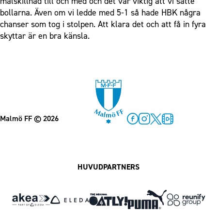
målskillnad till och med och det var viktig att vi satte
bollarna. Även om vi ledde med 5-1 så hade HBK några
chanser som tog i stolpen. Att klara det och att få in fyra
skyttar är en bra känsla.
Malmö FF
© 2026
Facebook
Instagram
Twitter
MFF Play
HUVUDPARTNERS