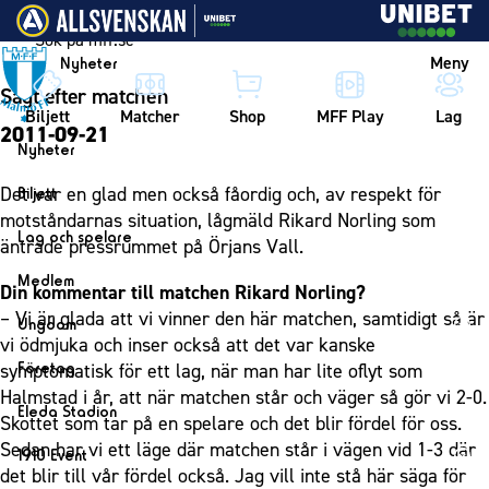
Vidare till innehållet
Meny
Nyheter
Sagt efter matchen
Biljett
Matcher
Shop
MFF Play
Lag
2011-09-21
Nyheter
Nyheter
Det var en glad men också fåordig och, av respekt för
Biljett
Kalender
motståndarnas situation, lågmäld Rikard Norling som
Biljett
Lag och spelare
äntrade pressrummet på Örjans Vall.
Årskort herr
Lag
Medlem
Din kommentar till matchen Rikard Norling?
Årskort dam
Herrlaget
Medlemskap i Malmö FF
– Vi är glada att vi vinner den här matchen, samtidigt så är
Ungdom
Mitt MFF
Spelare
vi ödmjuka och inser också att det var kanske
Årsmöte 2026
MFF Ungdom
Biljetter till bortamatcher
Företag
symptomatisk för ett lag, när man har lite oflyt som
Ledarstab
Sommarfotboll
Halmstad i år, att när matchen står och väger så gör vi 2-0.
Biljettvillkor
Bli företagspartner
Damlaget
Eleda Stadion
Skottet som tar på en spelare och det blir fördel för oss.
Skånecupen
Nätverket
Eleda Stadion
Spelare
Sedan har vi ett läge där matchen står i vägen vid 1-3 där
1910 Event
Fotbollsskolan
Klubbstolar
det blir till vår fördel också. Jag vill inte stå här säga för
Erics Bar & Restaurang
Ledarstab