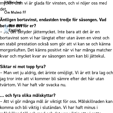
1910 Event
Fotbollsnätverket
Hållbarhet
mycket utan vi är glada för vinsten, och vi nöjer oss med
Partner dam
Matchdag på Eleda Stadion
Fest & Event
det.
P19
Hållbarhet
Om Malmö FF
MFF-museet & rundvandringar
Konferens
F19
Himmelsblå framtid – en match för miljön
Äntligen bortavinst, endastden tredje för säsongen. Vad
Om Malmö FF
Möte
betyder det för er?
Mitt MFF
P17
MFF i samhället
Kontakt
English
– Ja, det betyder jättemycket. Inte bara att det är en
Mässa
F17
Laget för alla
Press och media
bortavinst som vi har längtat efter utan även en vinst och
Sommarfest
Malmö Trophy
Nattfotboll
en stabil prestation också som gör att vi kan se och känna
Historik – herrlaget
Julshow
morgonluften. Det känns positivt när vi har många matcher
Himmelsblå Tillsammans
Historik – damlaget
kvar och mycket kvar av säsongen som kan bli jättekul.
Inspiration
Karriärakademin
Närstående organisationer
Vanliga frågor om 1910 Event
Siktar ni mot topp fyra?
Grundskolefotboll mot rasismer
Policydokument
– Man vet ju aldrig, det ärinte omöjligt. Vi är ett bra lag och
Skolakademier
Personuppgiftspolicy
jag tror inte att vi kommer bli sämre efter det här utan
Fonder
tvärtom. Vi har haft vår svacka nu.
… och fyra olika målskyttar?
– Att vi gör många mål är viktigt för oss. Målskillnaden kan
komma och bli viktig i slutändan. Vi har haft minus i