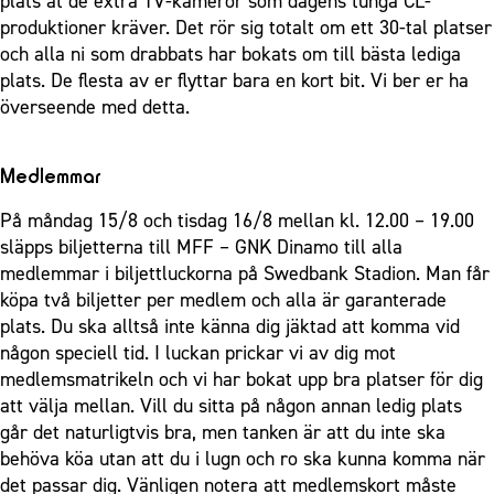
plats åt de extra TV-kameror som dagens tunga CL-
produktioner kräver. Det rör sig totalt om ett 30-tal platser
och alla ni som drabbats har bokats om till bästa lediga
plats. De flesta av er flyttar bara en kort bit. Vi ber er ha
överseende med detta.
Medlemmar
På måndag 15/8 och tisdag 16/8 mellan kl. 12.00 – 19.00
släpps biljetterna till MFF – GNK Dinamo till alla
medlemmar i biljettluckorna på Swedbank Stadion. Man får
köpa två biljetter per medlem och alla är garanterade
plats. Du ska alltså inte känna dig jäktad att komma vid
någon speciell tid. I luckan prickar vi av dig mot
medlemsmatrikeln och vi har bokat upp bra platser för dig
att välja mellan. Vill du sitta på någon annan ledig plats
går det naturligtvis bra, men tanken är att du inte ska
behöva köa utan att du i lugn och ro ska kunna komma när
det passar dig. Vänligen notera att medlemskort måste