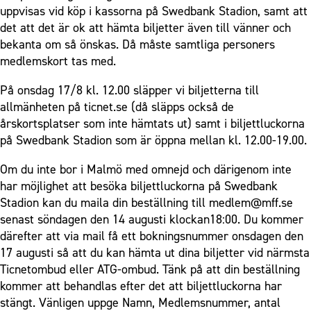
uppvisas vid köp i kassorna på Swedbank Stadion, samt att
det att det är ok att hämta biljetter även till vänner och
bekanta om så önskas. Då måste samtliga personers
medlemskort tas med.
På onsdag 17/8 kl. 12.00 släpper vi biljetterna till
allmänheten på ticnet.se (då släpps också de
årskortsplatser som inte hämtats ut) samt i biljettluckorna
på Swedbank Stadion som är öppna mellan kl. 12.00-19.00.
Om du inte bor i Malmö med omnejd och därigenom inte
har möjlighet att besöka biljettluckorna på Swedbank
Stadion kan du maila din beställning till medlem@mff.se
senast söndagen den 14 augusti klockan18:00. Du kommer
därefter att via mail få ett bokningsnummer onsdagen den
17 augusti så att du kan hämta ut dina biljetter vid närmsta
Ticnetombud eller ATG-ombud. Tänk på att din beställning
kommer att behandlas efter det att biljettluckorna har
stängt. Vänligen uppge Namn, Medlemsnummer, antal