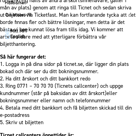
runtomkring hålls av andra årskortsinnehavare, gäller i
1910 Event
Fotbollsnätverket
Hållbarhet
Partner dam
mån av plats) genom att ringa till Ticnet och sedan skriva
Matchdag på Eleda Stadion
Fest & Event
P19
Hållbarhet
ut biljetten via Ticketfast. Man kan fortfarande tycka att det
Om Malmö FF
MFF-museet & rundvandringar
Konferens
borde finnas fler och bättre lösningar, men detta är det
F19
Himmelsblå framtid – en match för miljön
Om Malmö FF
bästa vi har kunnat lösa fram tills idag. Vi kommer att
Möte
Mitt MFF
P17
MFF i samhället
Kontakt
English
arbeta vidare med att ytterligare förbättra vår
Mässa
F17
Laget för alla
biljetthantering.
Press och media
Sommarfest
Malmö Trophy
Nattfotboll
Historik – herrlaget
Så här fungerar det:
Julshow
Himmelsblå Tillsammans
Historik – damlaget
1. Logga in på dina sidor på ticnet.se, där ligger din plats
Inspiration
Karriärakademin
bokad och där ser du ditt bokningsnummer.
Närstående organisationer
Vanliga frågor om 1910 Event
2. Ha ditt årskort och ditt bankkort redo
Grundskolefotboll mot rasismer
Policydokument
3. Ring 0771 – 70 70 70 (Ticnets callcenter) och uppge
Skolakademier
Personuppgiftspolicy
kundnummer (står på baksidan av ditt årskort)eller
Fonder
bokningsnummer eller namn och telefonnummer
4. Betala med ditt bankkort och få biljetten skickad till din
e-postadress
5. Skriv ut biljetten
Ticnet callcenters öppettider är: