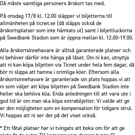
Då måste samtliga personers årskort tas med.
På onsdag 17/8 kl. 12.00 släpper vi biljetterna till
allmänheten på ticnet.se (då släpps också de
årskortsplatser som inte hämtats ut) samt i biljettluckorna
på Swedbank Stadion som är öppna mellan kl. 12.00-19.00.
Alla årskortsinnehavare är alltså garanterade platser och
ni behöver därför inte hänga på låset. Om ni kan, utnyttja
att ni kan köpa biljetten via Ticnet under hela fem dagar, då
bör ni slippa att hamna i orimliga köer. Eftersom alla
årskortsinnehavare är garanterade sin plats hoppas vi att
ni som väljer att köpa biljetten på Swedbank Stadion inte
heller ska behöva köa. Enda anledningen till att vara ute i
god tid är om man ska köpa extrabiljetter. Vi valde att ge
er den möjligheten som en kompensation för tidigare strul.
Vi hoppas att ni ser det på det viset också.
* Ett fåtal platser har vi tvingats att boka om för att ge