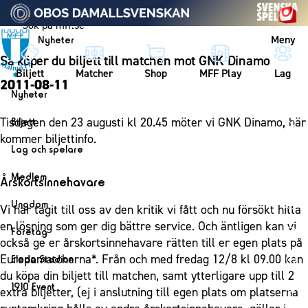
Vidare till innehållet
Meny
Nyheter
Så köper du biljett till matchen mot GNK Dinamo
Biljett
Matcher
Shop
MFF Play
Lag
2011-08-11
Nyheter
Nyheter
Tisdagen den 23 augusti kl 20.45 möter vi GNK Dinamo, här
Biljett
Kalender
kommer biljettinfo.
Biljett
Lag och spelare
Årskort herr
Lag
Medlem
Årskortsinnehavare
Årskort dam
Herrlaget
Medlemskap i Malmö FF
Ungdom
Vi har tagit till oss av den kritik vi fått och nu försökt hitta
Mitt MFF
Spelare
Årsmöte 2026
en lösning som ger dig bättre service. Och äntligen kan vi
MFF Ungdom
Biljetter till bortamatcher
Företag
Ledarstab
också ge er årskortsinnehavare rätten till er egen plats på
Sommarfotboll
Biljettvillkor
Bli företagspartner
Europamatcherna*. Från och med fredag 12/8 kl 09.00 kan
Damlaget
Eleda Stadion
Skånecupen
du köpa din biljett till matchen, samt ytterligare upp till 2
Nätverket
Eleda Stadion
Spelare
1910 Event
extra biljetter, (ej i anslutning till egen plats om platserna
Fotbollsskolan
Klubbstolar
Erics Bar & Restaurang
Ledarstab