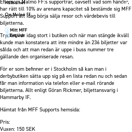
1910 Event
Eftersom Malmö FF:s supportrar, oavsett vad som händer,
Fotbollsnätverket
Hållbarhet
Partner dam
Matchdag på Eleda Stadion
har rätt till 10% av arenans kapacitet så bestämde sig MFF
Fest & Event
P19
Hållbarhet
Om Malmö FF
Support att idag börja sälja resor och värdebevis till
MFF-museet & rundvandringar
Konferens
F19
Himmelsblå framtid – en match för miljön
biljetterna.
Om Malmö FF
Möte
Mitt MFF
P17
MFF i samhället
Kontakt
Trycket var idag stort i butiken och när man stängde ikväll
English
Mässa
F17
Laget för alla
kunde man konstatera att inte mindre än 236 biljetter var
Press och media
Sommarfest
sålda och att man redan är uppe i buss nummer tre
Malmö Trophy
Nattfotboll
Historik – herrlaget
gällande den organiserade resan.
Julshow
Himmelsblå Tillsammans
Historik – damlaget
Inspiration
Karriärakademin
För er som befinner er i Stockholm så kan man i
Närstående organisationer
Vanliga frågor om 1910 Event
derbybutiken sätta upp sig på en lista redan nu och sedan
Grundskolefotboll mot rasismer
Policydokument
får man information via telefon eller e-mail rörande
Skolakademier
Personuppgiftspolicy
biljetterna. Allt enligt Göran Rickmer, biljettansvarig i
Fonder
Hammarby IF.
Hämtat från MFF Supports hemsida:
Pris:
Vuxen: 150 SEK