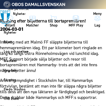
Vidare till innehållet
Meny
Nyheter
Rusning efter biljetterna till bortapremiären!
Biljett
Matcher
Shop
MFF Play
Lag
2004-03-01
Nyheter
Nyheter
Inte nog med att Malmö FF släppte biljetterna till
Biljett
Kalender
hemmapremiären idag. Ett par kilometer bort ringlade en
Biljett
Lag och spelare
lång kö längs Östra Rönneholmsvägen vid lunchtid idag.
Årskort herr
Lag
MFF Support började sälja biljetter och resor till
Medlem
Årskort dam
bortapremiären mot Hammarby- trots att det inte finns
Herrlaget
Medlemskap i Malmö FF
några biljetter ännu!
Ungdom
Mitt MFF
Spelare
Årsmöte 2026
MFF Ungdom
Biljetter till bortamatcher
Företag
Ansvarig myndighet i Stockholm har, till Hammarbys
Ledarstab
Sommarfotboll
förtvivlan, bestämt att man inte får släppa några biljetter
Biljettvillkor
Bli företagspartner
Damlaget
Eleda Stadion
tills dess att den nya läktaren är färdigbygd och besiktigad.
Skånecupen
Nätverket
Eleda Stadion
Spelare
Detta drabbar både Hammarbys och MFF:s supportrar.
1910 Event
Fotbollsskolan
Klubbstolar
Erics Bar & Restaurang
Ledarstab