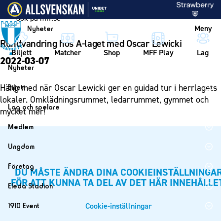
Vidare till innehållet
Meny
Nyheter
Rundvandring hos A-laget med Oscar Lewicki
Biljett
Matcher
Shop
MFF Play
Lag
2022-03-07
Nyheter
Nyheter
Häng med när Oscar Lewicki ger en guidad tur i herrlagets
Biljett
Kalender
lokaler. Omklädningsrummet, ledarrummet, gymmet och
Biljett
Lag och spelare
mycket mer!
Årskort herr
Lag
Medlem
Årskort dam
Herrlaget
Medlemskap i Malmö FF
Ungdom
Mitt MFF
Spelare
Årsmöte 2026
MFF Ungdom
Biljetter till bortamatcher
Företag
Ledarstab
DU MÅSTE ÄNDRA DINA COOKIEINSTÄLLNINGA
Sommarfotboll
FÖR ATT KUNNA TA DEL AV DET HÄR INNEHÅLLE
Biljettvillkor
Bli företagspartner
Damlaget
Eleda Stadion
Skånecupen
Nätverket
Eleda Stadion
Spelare
Cookie-inställningar
1910 Event
Fotbollsskolan
Klubbstolar
Erics Bar & Restaurang
Ledarstab