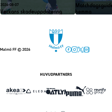
Matchdagsguide
2026-08-07
Veckans skadeuppdatering
hemma
Malmö FF
© 2026
Facebook
Instagram
Twitter
MFF Play
HUVUDPARTNERS