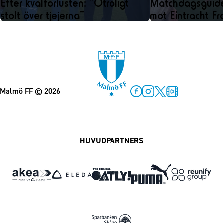
Efter kvalförlusten: ”Otroligt
Matchdagsguide
stolt över tjejerna”
mot Eintracht Fr
Malmö FF
© 2026
Facebook
Instagram
Twitter
MFF Play
HUVUDPARTNERS