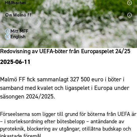
1910 Event
Fotbollsnätverket
Hållbarhet
Partner dam
Matchdag på Eleda Stadion
Fest & Event
P19
Hållbarhet
Om Malmö FF
MFF-museet & rundvandringar
Konferens
F19
Himmelsblå framtid – en match för miljön
Om Malmö FF
Möte
Mitt MFF
P17
MFF i samhället
Kontakt
English
Mässa
F17
Laget för alla
Press och media
Sommarfest
Redovisning av UEFA-böter från Europaspelet 24/25
Malmö Trophy
Nattfotboll
Historik – herrlaget
Julshow
2025-06-11
Himmelsblå Tillsammans
Historik – damlaget
Inspiration
Karriärakademin
Närstående organisationer
Vanliga frågor om 1910 Event
Malmö FF fick sammanlagt 327 500 euro i böter i
Grundskolefotboll mot rasismer
Policydokument
samband med kvalet och ligaspelet i Europa under
Skolakademier
Personuppgiftspolicy
säsongen 2024/2025.
Fonder
Förseelserna som ligger till grund för böterna från UEFA är
– i storleksordning efter bötesbelopp – antändande av
pyroteknik, blockering av utgångar, otillåtna budskap och
inkastade föremål.