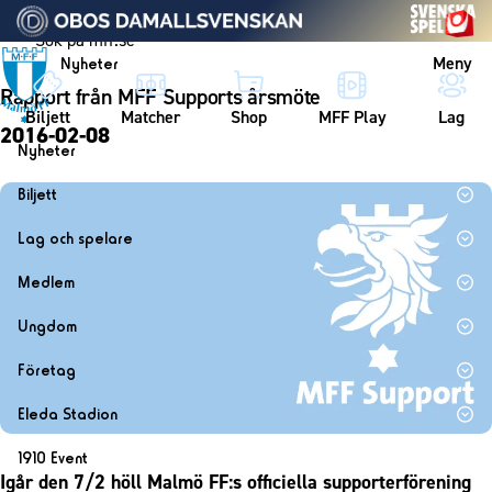
Vidare till innehållet
Meny
Nyheter
Rapport från MFF Supports årsmöte
Biljett
Matcher
Shop
MFF Play
Lag
2016-02-08
Nyheter
Nyheter
Biljett
Kalender
Biljett
Lag och spelare
Årskort herr
Lag
Medlem
Årskort dam
Herrlaget
Medlemskap i Malmö FF
Ungdom
Mitt MFF
Spelare
Årsmöte 2026
MFF Ungdom
Biljetter till bortamatcher
Företag
Ledarstab
Sommarfotboll
Biljettvillkor
Bli företagspartner
Damlaget
Eleda Stadion
Skånecupen
Nätverket
Eleda Stadion
Spelare
1910 Event
Fotbollsskolan
Klubbstolar
Igår den 7/2 höll Malmö FF:s officiella supporterförening
Erics Bar & Restaurang
Ledarstab