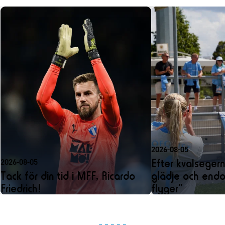
2026-08-05
Efter kvalseger
2026-08-05
Tack för din tid i MFF, Ricardo
glädje och endo
Friedrich!
flyger”