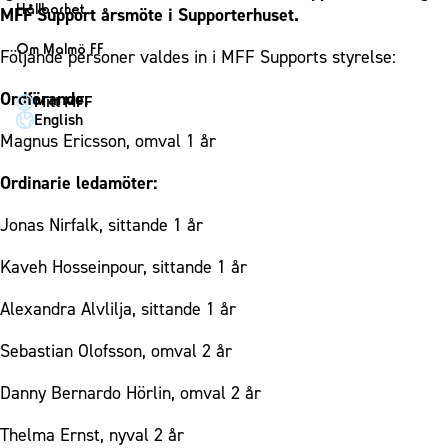
1910 Event
Fotbollsnätverket
Hållbarhet
MFF Support årsmöte i Supporterhuset.
Partner dam
Matchdag på Eleda Stadion
Fest & Event
P19
Hållbarhet
Om Malmö FF
Följande personer valdes in i MFF Supports styrelse:
MFF-museet & rundvandringar
Konferens
F19
Himmelsblå framtid – en match för miljön
Om Malmö FF
Möte
Ordförande:
Mitt MFF
P17
MFF i samhället
Kontakt
English
Mässa
F17
Laget för alla
Magnus Ericsson, omval 1 år
Press och media
Sommarfest
Malmö Trophy
Nattfotboll
Historik – herrlaget
Ordinarie ledamöter:
Julshow
Himmelsblå Tillsammans
Historik – damlaget
Jonas Nirfalk, sittande 1 år
Inspiration
Karriärakademin
Närstående organisationer
Vanliga frågor om 1910 Event
Grundskolefotboll mot rasismer
Kaveh Hosseinpour, sittande 1 år
Policydokument
Skolakademier
Personuppgiftspolicy
Alexandra Alvlilja, sittande 1 år
Fonder
Sebastian Olofsson, omval 2 år
Danny Bernardo Hörlin, omval 2 år
Thelma Ernst, nyval 2 år