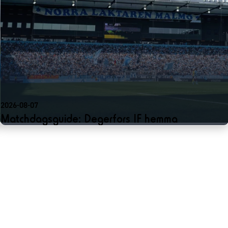
2026-08-07
Matchdagsguide: Degerfors IF hemma