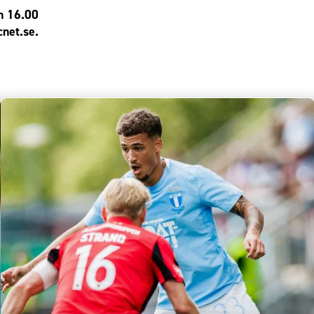
n 16.00
cnet.se
.