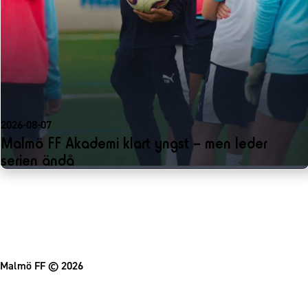
2026-08-07
Malmö FF Akademi klart yngst – men leder
serien ändå
Malmö FF
© 2026