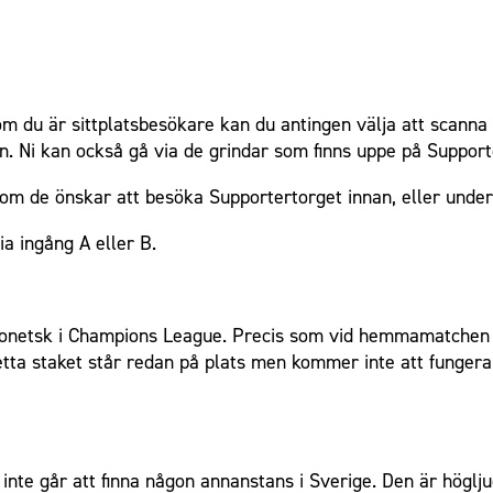
om du är sittplatsbesökare kan du antingen välja att scanna ut 
en. Ni kan också gå via de grindar som finns uppe på Supporter
 om de önskar att besöka Supportertorget innan, eller unde
ia ingång A eller B.
netsk i Champions League. Precis som vid hemmamatchen 
etta staket står redan på plats men kommer inte att funge
nte går att finna någon annanstans i Sverige. Den är höglju