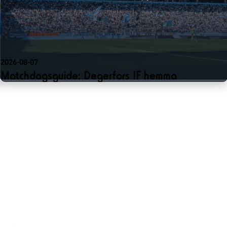
2026-08-07
Matchdagsguide: Degerfors IF hemma