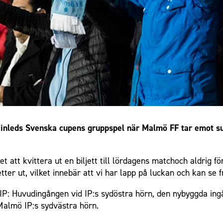
g inleds Svenska cupens gruppspel när Malmö FF tar emot s
et att kvittera ut en biljett till lördagens match
och aldrig fö
etter ut, vilket innebär att vi har lapp på luckan och kan s
IP: Huvudingången vid IP:s sydöstra hörn, den nybyggda in
Malmö IP:s sydvästra hörn.