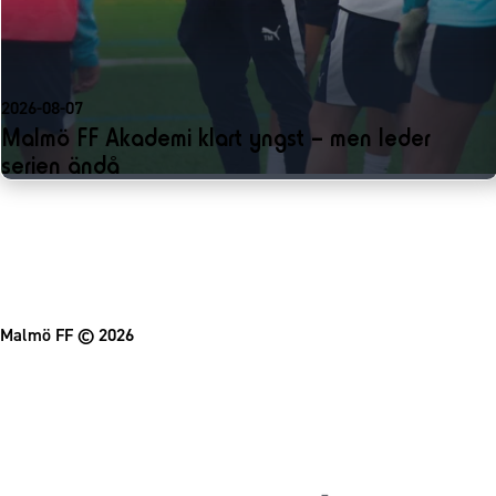
2026-08-07
Malmö FF Akademi klart yngst – men leder
serien ändå
Malmö FF
© 2026