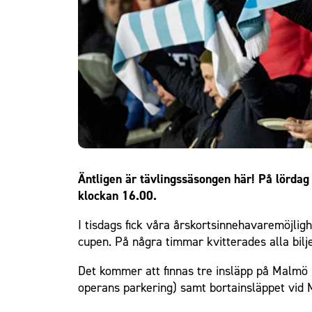
Om Malmö FF
Äntligen är tävlingssäsongen här! På lörda
klockan 16.00.
I tisdags fick våra årskortsinnehavare
möjligh
cupen. På några timmar kvitterades alla bilj
Det kommer att finnas tre insläpp på Malmö 
operans parkering) samt bortainsläppet vid 