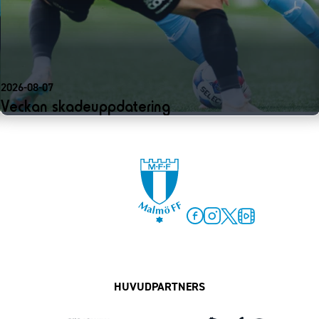
2026-08-07
Veckan skadeuppdatering
Facebook
Instagram
Twitter
MFF Play
HUVUDPARTNERS