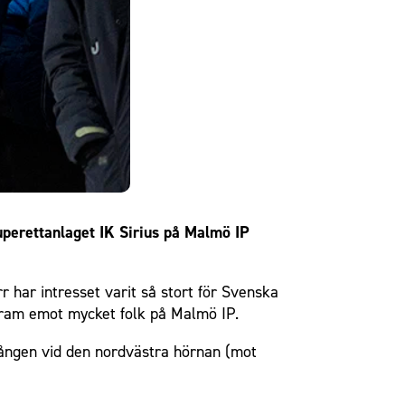
uperettanlaget IK Sirius på Malmö IP
rr har intresset varit så stort för Svenska
e fram emot mycket folk på Malmö IP.
gången vid den nordvästra hörnan (mot