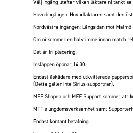
Välj ingång utefter vilken läktare ni tänkt se
Huvudingången: Huvudläktaren samt den östr
Nordvästra ingången: Långsidan mot Malmö 
Om ni kommer en halvtimme innan match rek
Det är fri placering.
Insläppen öppnar 14.30.
Endast åskådare med utkvitterade pappersbilj
(Detta gäller inte Sirius-supportrar).
MFF Shopen och MFF Support kommer att finn
MFF:s ungdomsverksamhet samt Supporterhu
Endast kontant betalning.