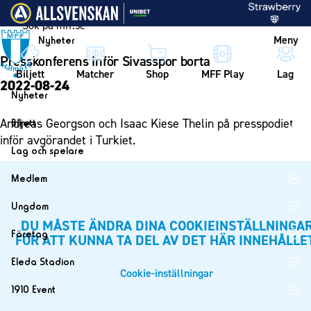
Vidare till innehållet
Meny
Nyheter
Presskonferens inför Sivasspor borta
Biljett
Matcher
Shop
MFF Play
Lag
2022-08-24
Nyheter
Nyheter
Andreas Georgson och Isaac Kiese Thelin på presspodiet
Biljett
Kalender
inför avgörandet i Turkiet.
Biljett
Lag och spelare
Årskort herr
Lag
Medlem
Årskort dam
Herrlaget
Medlemskap i Malmö FF
Ungdom
Mitt MFF
Spelare
Årsmöte 2026
DU MÅSTE ÄNDRA DINA COOKIEINSTÄLLNINGA
MFF Ungdom
Biljetter till bortamatcher
Företag
FÖR ATT KUNNA TA DEL AV DET HÄR INNEHÅLLE
Ledarstab
Sommarfotboll
Biljettvillkor
Bli företagspartner
Damlaget
Eleda Stadion
Skånecupen
Cookie-inställningar
Nätverket
Eleda Stadion
Spelare
1910 Event
Fotbollsskolan
Klubbstolar
Erics Bar & Restaurang
Ledarstab