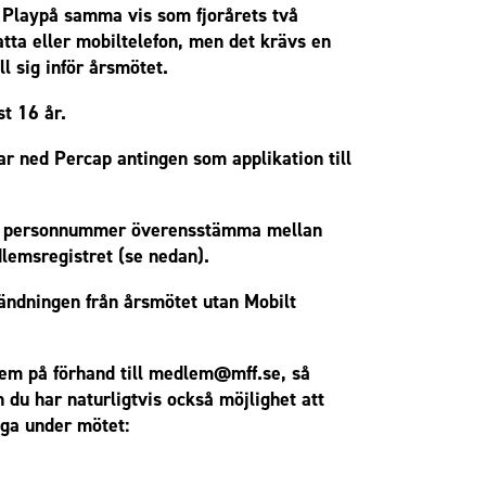
 Play
på samma vis som fjorårets två
tta eller mobiltelefon, men det krävs en
l sig inför årsmötet.
t 16 år.
r ned Percap antingen som applikation till
diga personnummer överensstämma mellan
lemsregistret (se nedan).
sändningen från årsmötet utan Mobilt
dem på förhand till
medlem@mff.se
, så
du har naturligtvis också möjlighet att
råga under mötet: