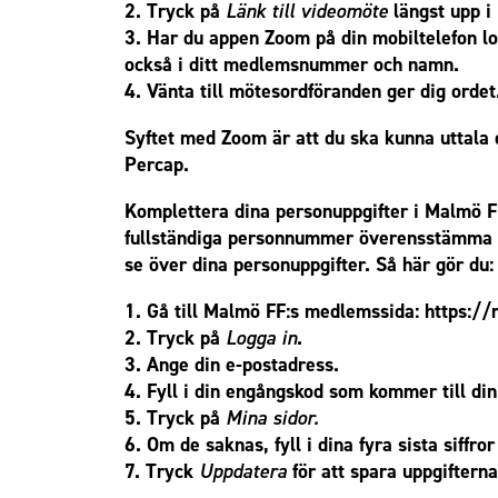
2. Tryck på
Länk till videomöte
längst upp i
3. Har du appen Zoom på din mobiltelefon l
också i ditt medlemsnummer och namn.
4. Vänta till mötesordföranden ger dig ordet
Syftet med Zoom är att du ska kunna uttala 
Percap.
Komplettera dina personuppgifter i Malmö FF
fullständiga personnummer överensstämma me
se över dina personuppgifter. Så här gör du:
1. Gå till Malmö FF:s medlemssida:
https:/
2. Tryck på
Logga in
.
3. Ange din e-postadress.
4. Fyll i din engångskod som kommer till din
5. Tryck på
Mina sidor.
6. Om de saknas, fyll i dina fyra sista siff
7. Tryck
Uppdatera
för att spara uppgiftern