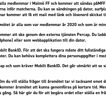
 alla medlemmar i Malmö FF och kommer att sändas på
MFF
a inför matcherna. Du kan se sändningen på dator, surfpla
ar kommer att få ett mail med länk och lösenord skickat til
smötet är alla som var medlemmar år 2020 och som är mins
ommer att ske genom den externa tjänsten Percap. Du ladda
Iphone) eller som webbapplikation till din dator.
Mobilt BankID. För att det ska fungera måste ditt fullstän
er. Du kan behöva komplettera dina personuppgifter i med
cap och som kräver Mobilt BankID. Det går utmärkt att se 
Om du vill ställa frågor till årsmötet tar vi tacksamt emot 
kommer årsmötet att kunna genomföras på kortare tid. Men 
s gång. Så här gör du för att begära ordet eller ställa en f