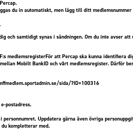
 Percap.
oggas du in automatiskt, men lägg till ditt medlemsnummer
.
dig och samtidigt synas i sändningen. Om du inte avser att 
:s medlemsregisterFör att Percap ska kunna identifiera di
llan Mobilt BankID och vårt medlemsregister. Därför ber
/mffmedlem.sportadmin.se/sida/?ID=100316
 e-postadress.
ror i personnumret. Uppdatera gärna även övriga personuppgif
a du kompletterar med.