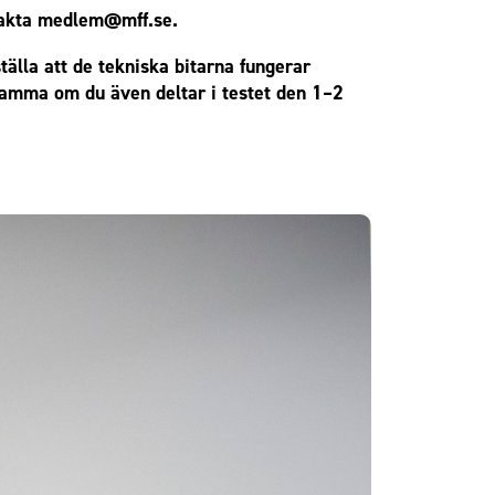
takta
medlem@mff.se
.
älla att de tekniska bitarna fungerar
ksamma om du även deltar i testet den 1–2