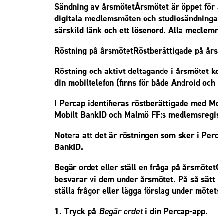
Sändning av årsmötetÅrsmötet är öppet för
digitala medlemsmöten och studiosändningarn
särskild länk och ett lösenord. Alla medlemm
Röstning på årsmötetRöstberättigade på år
Röstning och aktivt deltagande i årsmötet k
din mobiltelefon (finns för både Android och 
I Percap identifieras röstberättigade med 
Mobilt BankID och Malmö FF:s medlemsregist
Notera att det är röstningen som sker i Per
BankID.
Begär ordet eller ställ en fråga på årsmötet
besvarar vi dem under årsmötet. På så sätt 
ställa frågor eller lägga förslag under mötet
1. Tryck på
Begär ordet
i din Percap-app.