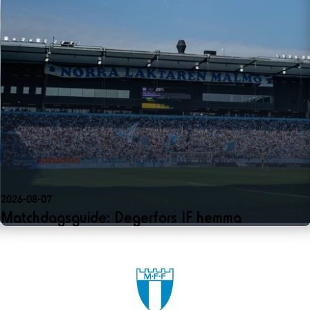
2026-08-07
Matchdagsguide: Degerfors IF hemma