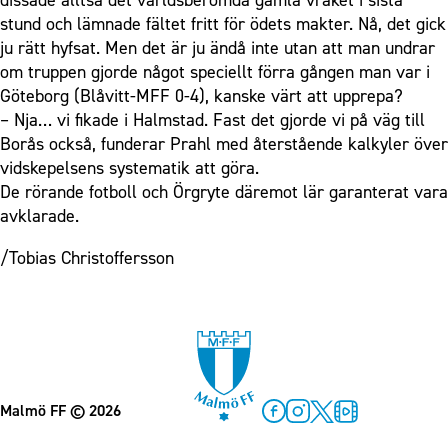
dissade alltså det världsberömda gamla vraket i sista
stund och lämnade fältet fritt för ödets makter. Nå, det gick
ju rätt hyfsat. Men det är ju ändå inte utan att man undrar
om truppen gjorde något speciellt förra gången man var i
Göteborg (Blåvitt-MFF 0-4), kanske värt att upprepa?
– Nja… vi fikade i Halmstad. Fast det gjorde vi på väg till
Borås också, funderar Prahl med återstående kalkyler över
vidskepelsens systematik att göra.
De rörande fotboll och Örgryte däremot lär garanterat vara
avklarade.
/Tobias Christoffersson
Malmö FF
© 2026
Facebook
Instagram
Twitter
MFF Play