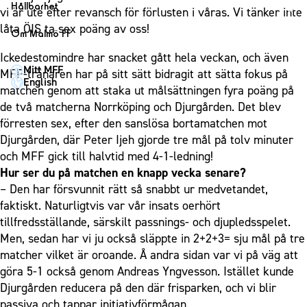
1910 Event
Fotbollsnätverket
Hållbarhet
Partner dam
vi är ute efter revansch för förlusten i våras. Vi tänker inte
Matchdag på Eleda Stadion
Fest & Event
P19
Hållbarhet
låta ÖIS ta sex poäng av oss!
Om Malmö FF
MFF-museet & rundvandringar
Konferens
F19
Himmelsblå framtid – en match för miljön
Om Malmö FF
Ickedestomindre har snacket gått hela veckan, och även
Möte
Mitt MFF
P17
MFF i samhället
MFF-tränaren har på sitt sätt bidragit att sätta fokus på
Kontakt
English
Mässa
matchen genom att staka ut målsättningen fyra poäng på
F17
Laget för alla
Press och media
de två matcherna Norrköping och Djurgården. Det blev
Sommarfest
Malmö Trophy
Nattfotboll
Historik – herrlaget
förresten sex, efter den sanslösa bortamatchen mot
Julshow
Himmelsblå Tillsammans
Djurgården, där Peter Ijeh gjorde tre mål på tolv minuter
Historik – damlaget
Inspiration
och MFF gick till halvtid med 4-1-ledning!
Karriärakademin
Närstående organisationer
Hur ser du på matchen en knapp vecka senare?
Vanliga frågor om 1910 Event
Grundskolefotboll mot rasismer
Policydokument
– Den har försvunnit rätt så snabbt ur medvetandet,
Skolakademier
faktiskt. Naturligtvis var vår insats oerhört
Personuppgiftspolicy
tillfredsställande, särskilt passnings- och djupledsspelet.
Fonder
Men, sedan har vi ju också släppte in 2+2+3= sju mål på tre
matcher vilket är oroande. Å andra sidan var vi på väg att
göra 5-1 också genom Andreas Yngvesson. Istället kunde
Djurgården reducera på den där frisparken, och vi blir
passiva och tappar initiativförmågan.