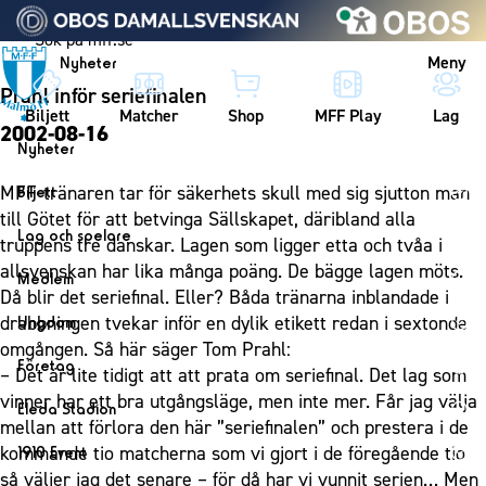
Vidare till innehållet
Meny
Nyheter
Prahl inför seriefinalen
Biljett
Matcher
Shop
MFF Play
Lag
2002-08-16
Nyheter
Nyheter
MFF-tränaren tar för säkerhets skull med sig sjutton man
Biljett
Kalender
till Götet för att betvinga Sällskapet, däribland alla
Biljett
Lag och spelare
truppens tre danskar. Lagen som ligger etta och tvåa i
Årskort herr
Lag
allsvenskan har lika många poäng. De bägge lagen möts.
Medlem
Årskort dam
Då blir det seriefinal. Eller? Båda tränarna inblandade i
Herrlaget
Medlemskap i Malmö FF
drabbningen tvekar inför en dylik etikett redan i sextonde
Ungdom
Mitt MFF
Spelare
Årsmöte 2026
omgången. Så här säger Tom Prahl:
MFF Ungdom
Biljetter till bortamatcher
Företag
Ledarstab
– Det är lite tidigt att att prata om seriefinal. Det lag som
Sommarfotboll
Biljettvillkor
Bli företagspartner
vinner har ett bra utgångsläge, men inte mer. Får jag välja
Damlaget
Eleda Stadion
Skånecupen
mellan att förlora den här ”seriefinalen” och prestera i de
Nätverket
Eleda Stadion
Spelare
kommande tio matcherna som vi gjort i de föregående tio
1910 Event
Fotbollsskolan
Klubbstolar
Erics Bar & Restaurang
Ledarstab
så väljer jag det senare – för då har vi vunnit serien… Men