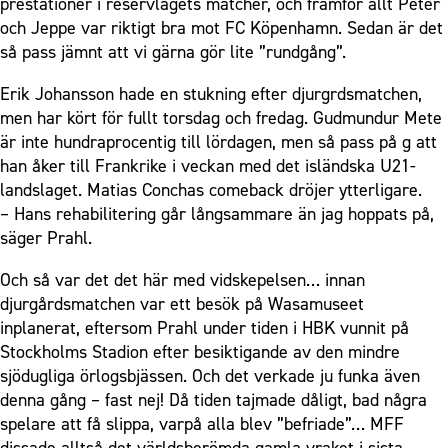
prestationer i reservlagets matcher, och framför allt Peter
och Jeppe var riktigt bra mot FC Köpenhamn. Sedan är det
så pass jämnt att vi gärna gör lite ”rundgång”.
Erik Johansson hade en stukning efter djurgrdsmatchen,
men har kört för fullt torsdag och fredag. Gudmundur Mete
är inte hundraprocentig till lördagen, men så pass på g att
han åker till Frankrike i veckan med det isländska U21-
landslaget. Matias Conchas comeback dröjer ytterligare.
– Hans rehabilitering går långsammare än jag hoppats på,
säger Prahl.
Och så var det det här med vidskepelsen… innan
djurgårdsmatchen var ett besök på Wasamuseet
inplanerat, eftersom Prahl under tiden i HBK vunnit på
Stockholms Stadion efter besiktigande av den mindre
sjödugliga örlogsbjässen. Och det verkade ju funka även
denna gång – fast nej! Då tiden tajmade dåligt, bad några
spelare att få slippa, varpå alla blev ”befriade”… MFF