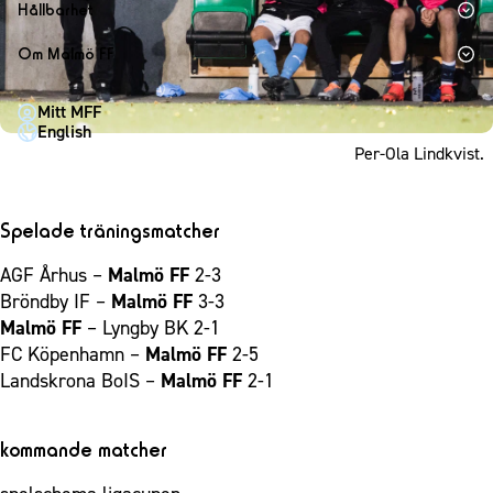
1910 Event
Fotbollsnätverket
Hållbarhet
Partner dam
Matchdag på Eleda Stadion
Fest & Event
P19
Hållbarhet
Om Malmö FF
MFF-museet & rundvandringar
Konferens
F19
Himmelsblå framtid – en match för miljön
Om Malmö FF
Möte
Mitt MFF
P17
MFF i samhället
Kontakt
English
Mässa
F17
Laget för alla
Per-Ola Lindkvist.
Press och media
Sommarfest
Malmö Trophy
Nattfotboll
Historik – herrlaget
Julshow
Himmelsblå Tillsammans
Historik – damlaget
Spelade träningsmatcher
Inspiration
Karriärakademin
Närstående organisationer
AGF Århus –
Malmö FF
2-3
Vanliga frågor om 1910 Event
Grundskolefotboll mot rasismer
Policydokument
Bröndby IF –
Malmö FF
3-3
Skolakademier
Malmö FF
– Lyngby BK 2-1
Personuppgiftspolicy
FC Köpenhamn –
Malmö FF
2-5
Fonder
Landskrona BoIS –
Malmö FF
2-1
kommande matcher