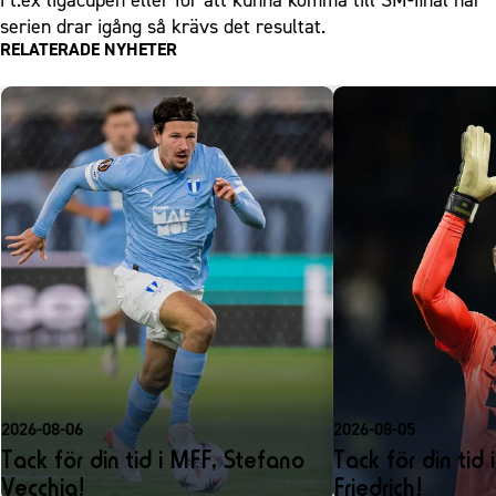
serien drar igång så krävs det resultat.
RELATERADE NYHETER
2026-08-06
2026-08-05
Tack för din tid i MFF, Stefano
Tack för din tid 
Vecchia!
Friedrich!