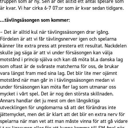
truppen som är ny. Sen är det alltid ett antal spelare som
är kvar. Vi har cirka 6-7 07:or som är kvar sedan tidigare.
…tävlingsäsongen som kommer:
– Det är alltid kul när tävlingssäsongen drar igång.
Fördelen är att vi får tävlingsnerver igen och spelarna
känner lite extra press att prestera ett resultat. Nackdelen
skulle jag säga är att vi under försäsongen kan välja
motstånd i princip själva och kan då möta bl.a danska lag
som oftast är de svåraste matcherna för oss, de brukar
vara längst fram med sina lag. Det blir lite mer ojämnt
motstånd när man går in i tävlingssäsongen medan vi
under försäsongen kan möta fler lag som utmanar oss
mycket i vårt spel. Det är nog den största skillnaden.
Annars handlar det ju mest om den långsiktiga
utvecklingen för ungdomarna så att det förändras inte
jättemycket, men det är klart att det blir en extra nerv för
spelarna när man vet att man måste vinna för att gå vidare
i t.ex ligacupen eller för att kunna komma till SM-final när