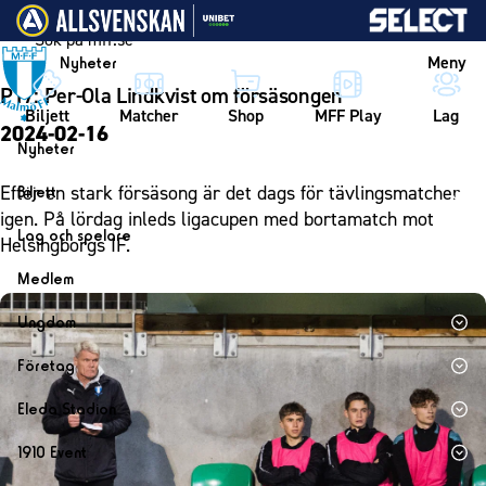
Vidare till innehållet
Meny
Nyheter
P17: Per-Ola Lindkvist om försäsongen
Biljett
Matcher
Shop
MFF Play
Lag
2024-02-16
Nyheter
Nyheter
Efter en stark försäsong är det dags för tävlingsmatcher
Biljett
Kalender
igen. På lördag inleds ligacupen med bortamatch mot
Biljett
Lag och spelare
Helsingborgs IF.
Årskort herr
Lag
Medlem
Årskort dam
Herrlaget
Medlemskap i Malmö FF
Ungdom
Mitt MFF
Spelare
Årsmöte 2026
MFF Ungdom
Biljetter till bortamatcher
Företag
Ledarstab
Sommarfotboll
Biljettvillkor
Bli företagspartner
Damlaget
Eleda Stadion
Skånecupen
Nätverket
Eleda Stadion
Spelare
1910 Event
Fotbollsskolan
Klubbstolar
Erics Bar & Restaurang
Ledarstab