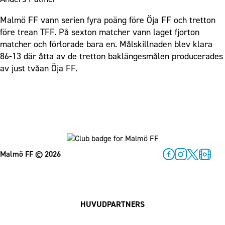
Malmö FF vann serien fyra poäng före Öja FF och tretton
före trean TFF. På sexton matcher vann laget fjorton
matcher och förlorade bara en. Målskillnaden blev klara
86-13 där åtta av de tretton baklängesmålen producerades
av just tvåan Öja FF.
Malmö FF
© 2026
Facebook
Instagram
Twitter
MFF Pl
HUVUDPARTNERS