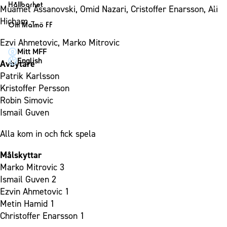
1910 Event
Fotbollsnätverket
Hållbarhet
Partner dam
Muamet Assanovski, Omid Nazari, Cristoffer Enarsson, Ali
Matchdag på Eleda Stadion
Fest & Event
P19
Hållbarhet
Hicham –
Om Malmö FF
MFF-museet & rundvandringar
Konferens
F19
Himmelsblå framtid – en match för miljön
Om Malmö FF
Ezvi Ahmetovic, Marko Mitrovic
Möte
Mitt MFF
P17
MFF i samhället
Kontakt
English
Avbytare
Mässa
F17
Laget för alla
Press och media
Patrik Karlsson
Sommarfest
Malmö Trophy
Nattfotboll
Kristoffer Persson
Historik – herrlaget
Julshow
Robin Simovic
Himmelsblå Tillsammans
Historik – damlaget
Ismail Guven
Inspiration
Karriärakademin
Närstående organisationer
Vanliga frågor om 1910 Event
Alla kom in och fick spela
Grundskolefotboll mot rasismer
Policydokument
Skolakademier
Personuppgiftspolicy
Målskyttar
Fonder
Marko Mitrovic 3
Ismail Guven 2
Ezvin Ahmetovic 1
Metin Hamid 1
Christoffer Enarsson 1