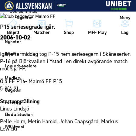
Vidare till innehållet
Meny
Nyheter
P15 seriesegrade igår.
Biljett
Matcher
Shop
MFF Play
Lag
2006-10-02
Nyheter
Nyheter
Igår eftermiddag tog P-15 hem seriesegern i Skåneserien
Biljett
Kalender
P-16 på Björkvallen i Ystad i en direkt avgörande match
Biljett
Lag och spelare
mot Öja FF.
Årskort herr
Lag
Medlem
Öja FF P16- Malmö FF P15
Årskort dam
Herrlaget
Medlemskap i Malmö FF
5-8(4-2)
Ungdom
Mitt MFF
Spelare
Årsmöte 2026
MFF Ungdom
Startuppställning
Biljetter till bortamatcher
Företag
Ledarstab
Linus Lindsjö –
Sommarfotboll
Biljettvillkor
Bli företagspartner
Damlaget
Eleda Stadion
Skånecupen
Pelle Holm, Metin Hamid, Johan Caapsgård, Markus
Nätverket
Eleda Stadion
Spelare
1910 Event
Lewicki –
Fotbollsskolan
Klubbstolar
Erics Bar & Restaurang
Ledarstab