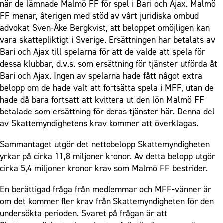
när de lämnade Malmö FF för spel i Bari och Ajax. Malmö
FF menar, återigen med stöd av vårt juridiska ombud
advokat Sven-Åke Bergkvist, att beloppet omöjligen kan
vara skattepliktigt i Sverige. Ersättningen har betalats av
Bari och Ajax till spelarna för att de valde att spela för
dessa klubbar, d.v.s. som ersättning för tjänster utförda åt
Bari och Ajax. Ingen av spelarna hade fått något extra
belopp om de hade valt att fortsätta spela i MFF, utan de
hade då bara fortsatt att kvittera ut den lön Malmö FF
betalade som ersättning för deras tjänster här. Denna del
av Skattemyndighetens krav kommer att överklagas.
Sammantaget utgör det nettobelopp Skattemyndigheten
yrkar på cirka 11,8 miljoner kronor. Av detta belopp utgör
cirka 5,4 miljoner kronor krav som Malmö FF bestrider.
En berättigad fråga från medlemmar och MFF-vänner är
om det kommer fler krav från Skattemyndigheten för den
undersökta perioden. Svaret på frågan är att