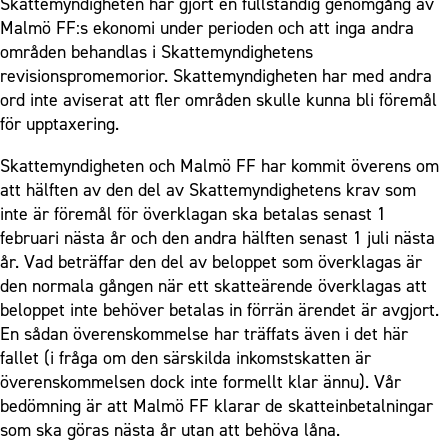
Skattemyndigheten har gjort en fullständig genomgång av
Malmö FF:s ekonomi under perioden och att inga andra
områden behandlas i Skattemyndighetens
revisionspromemorior. Skattemyndigheten har med andra
ord inte aviserat att fler områden skulle kunna bli föremål
för upptaxering.
Skattemyndigheten och Malmö FF har kommit överens om
att hälften av den del av Skattemyndighetens krav som
inte är föremål för överklagan ska betalas senast 1
februari nästa år och den andra hälften senast 1 juli nästa
år. Vad beträffar den del av beloppet som överklagas är
den normala gången när ett skatteärende överklagas att
beloppet inte behöver betalas in förrän ärendet är avgjort.
En sådan överenskommelse har träffats även i det här
fallet (i fråga om den särskilda inkomstskatten är
överenskommelsen dock inte formellt klar ännu). Vår
bedömning är att Malmö FF klarar de skatteinbetalningar
som ska göras nästa år utan att behöva låna.