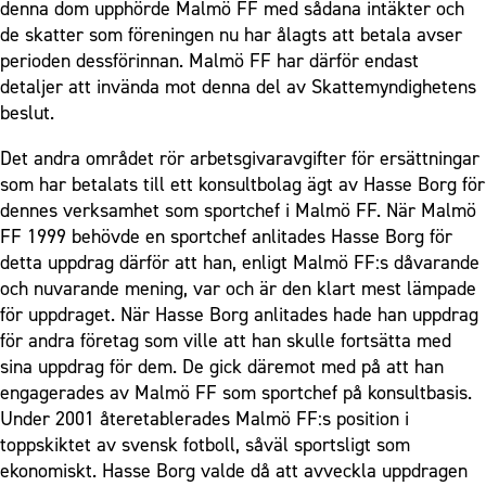
denna dom upphörde Malmö FF med sådana intäkter och
de skatter som föreningen nu har ålagts att betala avser
perioden dessförinnan. Malmö FF har därför endast
detaljer att invända mot denna del av Skattemyndighetens
beslut.
Det andra området rör arbetsgivaravgifter för ersättningar
som har betalats till ett konsultbolag ägt av Hasse Borg för
dennes verksamhet som sportchef i Malmö FF. När Malmö
FF 1999 behövde en sportchef anlitades Hasse Borg för
detta uppdrag därför att han, enligt Malmö FF:s dåvarande
och nuvarande mening, var och är den klart mest lämpade
för uppdraget. När Hasse Borg anlitades hade han uppdrag
för andra företag som ville att han skulle fortsätta med
sina uppdrag för dem. De gick däremot med på att han
engagerades av Malmö FF som sportchef på konsultbasis.
Under 2001 återetablerades Malmö FF:s position i
toppskiktet av svensk fotboll, såväl sportsligt som
ekonomiskt. Hasse Borg valde då att avveckla uppdragen