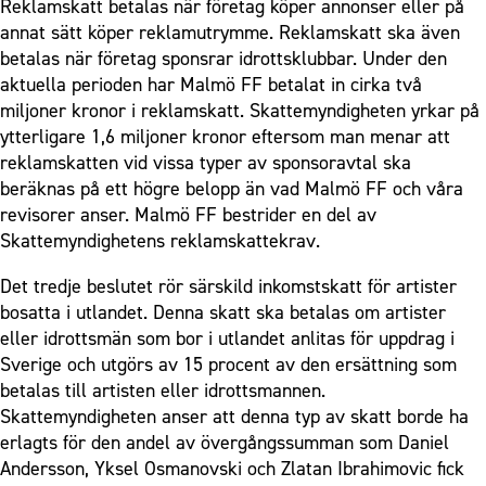
Reklamskatt betalas när företag köper annonser eller på
annat sätt köper reklamutrymme. Reklamskatt ska även
betalas när företag sponsrar idrottsklubbar. Under den
aktuella perioden har Malmö FF betalat in cirka två
miljoner kronor i reklamskatt. Skattemyndigheten yrkar på
ytterligare 1,6 miljoner kronor eftersom man menar att
reklamskatten vid vissa typer av sponsoravtal ska
beräknas på ett högre belopp än vad Malmö FF och våra
revisorer anser. Malmö FF bestrider en del av
Skattemyndighetens reklamskattekrav.
Det tredje beslutet rör särskild inkomstskatt för artister
bosatta i utlandet. Denna skatt ska betalas om artister
eller idrottsmän som bor i utlandet anlitas för uppdrag i
Sverige och utgörs av 15 procent av den ersättning som
betalas till artisten eller idrottsmannen.
Skattemyndigheten anser att denna typ av skatt borde ha
erlagts för den andel av övergångssumman som Daniel
Andersson, Yksel Osmanovski och Zlatan Ibrahimovic fick