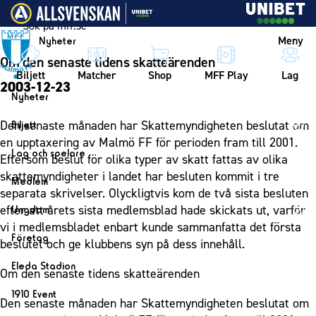
Vidare till innehållet
Meny
Nyheter
Om den senaste tidens skatteärenden
Biljett
Matcher
Shop
MFF Play
Lag
2003-12-23
Nyheter
Nyheter
Den senaste månaden har Skattemyndigheten beslutat om
Biljett
Kalender
en upptaxering av Malmö FF för perioden fram till 2001.
Biljett
Lag och spelare
Eftersom beslut för olika typer av skatt fattas av olika
Årskort herr
Lag
skattemyndigheter i landet har besluten kommit i tre
Medlem
Årskort dam
separata skrivelser. Olyckligtvis kom de två sista besluten
Herrlaget
Medlemskap i Malmö FF
efter att årets sista medlemsblad hade skickats ut, varför
Ungdom
Mitt MFF
Spelare
Årsmöte 2026
vi i medlemsbladet enbart kunde sammanfatta det första
MFF Ungdom
Biljetter till bortamatcher
Företag
Ledarstab
beslutet och ge klubbens syn på dess innehåll.
Sommarfotboll
Biljettvillkor
Bli företagspartner
Damlaget
Eleda Stadion
Om den senaste tidens skatteärenden
Skånecupen
Nätverket
Eleda Stadion
Spelare
1910 Event
Fotbollsskolan
Den senaste månaden har Skattemyndigheten beslutat om
Klubbstolar
Erics Bar & Restaurang
Ledarstab