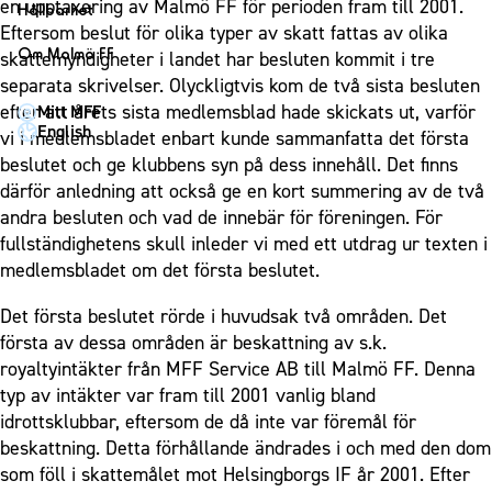
1910 Event
en upptaxering av Malmö FF för perioden fram till 2001.
Fotbollsnätverket
Hållbarhet
Partner dam
Matchdag på Eleda Stadion
Eftersom beslut för olika typer av skatt fattas av olika
Fest & Event
P19
Hållbarhet
Om Malmö FF
skattemyndigheter i landet har besluten kommit i tre
MFF-museet & rundvandringar
Konferens
F19
Himmelsblå framtid – en match för miljön
separata skrivelser. Olyckligtvis kom de två sista besluten
Om Malmö FF
Möte
efter att årets sista medlemsblad hade skickats ut, varför
Mitt MFF
P17
MFF i samhället
Kontakt
English
vi i medlemsbladet enbart kunde sammanfatta det första
Mässa
F17
Laget för alla
Press och media
beslutet och ge klubbens syn på dess innehåll. Det finns
Sommarfest
Malmö Trophy
Nattfotboll
därför anledning att också ge en kort summering av de två
Historik – herrlaget
Julshow
andra besluten och vad de innebär för föreningen. För
Himmelsblå Tillsammans
Historik – damlaget
fullständighetens skull inleder vi med ett utdrag ur texten i
Inspiration
Karriärakademin
Närstående organisationer
medlemsbladet om det första beslutet.
Vanliga frågor om 1910 Event
Grundskolefotboll mot rasismer
Policydokument
Det första beslutet rörde i huvudsak två områden. Det
Skolakademier
Personuppgiftspolicy
första av dessa områden är beskattning av s.k.
Fonder
royaltyintäkter från MFF Service AB till Malmö FF. Denna
typ av intäkter var fram till 2001 vanlig bland
idrottsklubbar, eftersom de då inte var föremål för
beskattning. Detta förhållande ändrades i och med den dom
som föll i skattemålet mot Helsingborgs IF år 2001. Efter