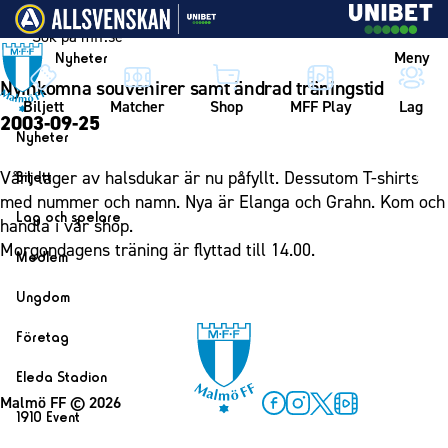
Vidare till innehållet
Meny
Nyheter
Nyinkomna souvenirer samt ändrad träningstid
Biljett
Matcher
Shop
MFF Play
Lag
2003-09-25
Nyheter
Nyheter
Vårt lager av halsdukar är nu påfyllt. Dessutom T-shirts
Biljett
Kalender
med nummer och namn. Nya är Elanga och Grahn. Kom och
Biljett
Lag och spelare
handla i vår shop.
Årskort herr
Lag
Morgondagens träning är flyttad till 14.00.
Medlem
Årskort dam
Herrlaget
Medlemskap i Malmö FF
Ungdom
Mitt MFF
Spelare
Årsmöte 2026
MFF Ungdom
Biljetter till bortamatcher
Företag
Ledarstab
Sommarfotboll
Biljettvillkor
Bli företagspartner
Damlaget
Eleda Stadion
Skånecupen
Nätverket
Malmö FF
© 2026
Eleda Stadion
Spelare
1910 Event
Fotbollsskolan
Facebook
Instagram
Twitter
MFF Play
Klubbstolar
Erics Bar & Restaurang
Ledarstab