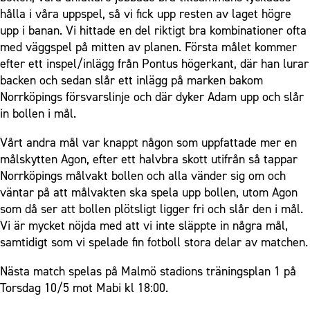
hålla i våra uppspel, så vi fick upp resten av laget högre
upp i banan. Vi hittade en del riktigt bra kombinationer ofta
med väggspel på mitten av planen. Första målet kommer
efter ett inspel/inlägg från Pontus högerkant, där han lurar
backen och sedan slår ett inlägg på marken bakom
Norrköpings försvarslinje och där dyker Adam upp och slår
in bollen i mål.
Vårt andra mål var knappt någon som uppfattade mer en
målskytten Agon, efter ett halvbra skott utifrån så tappar
Norrköpings målvakt bollen och alla vänder sig om och
väntar på att målvakten ska spela upp bollen, utom Agon
som då ser att bollen plötsligt ligger fri och slår den i mål.
Vi är mycket nöjda med att vi inte släppte in några mål,
samtidigt som vi spelade fin fotboll stora delar av matchen.
Nästa match spelas på Malmö stadions träningsplan 1 på
Torsdag 10/5 mot Mabi kl 18:00.