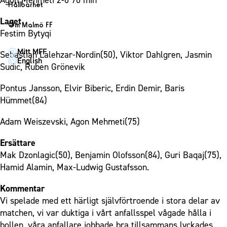
Agon Mehmeti 2-0 70 min
1910 Event
Fotbollsnätverket
Hållbarhet
Partner dam
Matchdag på Eleda Stadion
Fest & Event
P19
Hållbarhet
Laget
Om Malmö FF
MFF-museet & rundvandringar
Konferens
Festim Bytyqi
F19
Himmelsblå framtid – en match för miljön
Om Malmö FF
Möte
Mitt MFF
P17
MFF i samhället
Sebastian Lalehzar-Nordin(50), Viktor Dahlgren, Jasmin
Kontakt
English
Mässa
Sudic, Ruben Grönevik
F17
Laget för alla
Press och media
Sommarfest
Malmö Trophy
Nattfotboll
Pontus Jansson, Elvir Biberic, Erdin Demir, Baris
Historik – herrlaget
Julshow
Hümmet(84)
Himmelsblå Tillsammans
Historik – damlaget
Inspiration
Karriärakademin
Adam Weiszevski, Agon Mehmeti(75)
Närstående organisationer
Vanliga frågor om 1910 Event
Grundskolefotboll mot rasismer
Policydokument
Ersättare
Skolakademier
Personuppgiftspolicy
Mak Dzonlagic(50), Benjamin Olofsson(84), Guri Baqaj(75),
Fonder
Hamid Alamin, Max-Ludwig Gustafsson.
Kommentar
Vi spelade med ett härligt självförtroende i stora delar av
matchen, vi var duktiga i vårt anfallsspel vågade hålla i
bollen, våra anfallare jobbade bra tillsammans lyckades