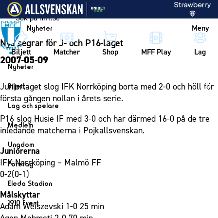
Vidare till innehållet
Meny
Nyheter
Nya segrar för J- och P16-laget
Biljett
Matcher
Shop
MFF Play
Lag
2007-05-09
Nyheter
Nyheter
Juniorlaget slog IFK Norrköping borta med 2-0 och höll för
Biljett
Kalender
första gången nollan i årets serie.
Biljett
Lag och spelare
Årskort herr
P16 slog Husie IF med 3-0 och har därmed 16-0 på de tre
Lag
Medlem
inledande matcherna i Pojkallsvenskan.
Årskort dam
Herrlaget
Medlemskap i Malmö FF
Ungdom
Mitt MFF
Juniorerna
Spelare
Årsmöte 2026
MFF Ungdom
IFK Norrköping – Malmö FF
Biljetter till bortamatcher
Företag
Ledarstab
0-2(0-1)
Sommarfotboll
Biljettvillkor
Bli företagspartner
Damlaget
Eleda Stadion
Skånecupen
Målskyttar
Nätverket
Eleda Stadion
Spelare
1910 Event
Adam Weiszevski 1-0 25 min
Fotbollsskolan
Klubbstolar
Erics Bar & Restaurang
Ledarstab