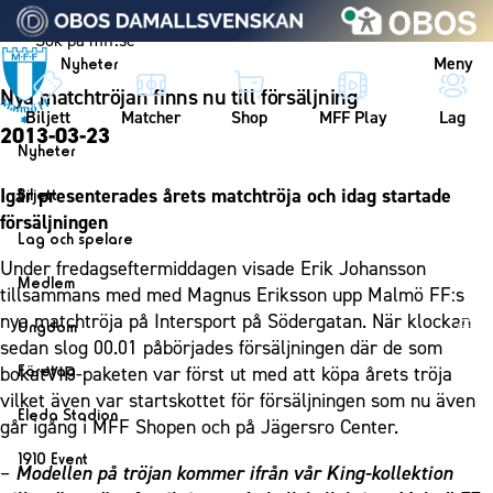
Vidare till innehållet
Meny
Nyheter
Nya matchtröjan finns nu till försäljning
Biljett
Matcher
Shop
MFF Play
Lag
2013-03-23
Nyheter
Nyheter
Igår presenterades årets matchtröja och idag startade
Biljett
Kalender
försäljningen
Biljett
Lag och spelare
Årskort herr
Under fredagseftermiddagen visade Erik Johansson
Lag
Medlem
tillsammans med med Magnus Eriksson upp Malmö FF:s
Årskort dam
Herrlaget
Medlemskap i Malmö FF
nya matchtröja på Intersport på Södergatan. När klockan
Ungdom
Mitt MFF
Spelare
sedan slog 00.01 påbörjades försäljningen där de som
Årsmöte 2026
MFF Ungdom
Biljetter till bortamatcher
Företag
bokatVIP-paketen var först ut med att köpa årets tröja
Ledarstab
Sommarfotboll
vilket även var startskottet för försäljningen som nu även
Biljettvillkor
Bli företagspartner
Damlaget
Eleda Stadion
går igång i MFF Shopen och på Jägersro Center.
Skånecupen
Nätverket
Eleda Stadion
Spelare
1910 Event
Fotbollsskolan
–
Modellen på tröjan kommer ifrån vår King-kollektion
Klubbstolar
Erics Bar & Restaurang
Ledarstab