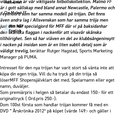
1910 Event
vilket även är vår viktigaste fotbollskollektion. Malmö FF
Fotbollsnätverket
Hållbarhet
Partner dam
Matchdag på Eleda Stadion
är i gott sällskap med bland annat Newcastle, Palermo och
Fest & Event
P19
Hållbarhet
Om Malmö FF
Feyenoord som har samma modell på tröjan. Det finns
MFF-museet & rundvandringar
Konferens
F19
Himmelsblå framtid – en match för miljön
även andra lag i Allsvenskan som har samma tröja men
Om Malmö FF
Möte
just den här specialgjord för MFF där vi på baksidanhar
Mitt MFF
P17
MFF i samhället
Kontakt
English
den skånska flaggan i nackenför att visavår skånska
Mässa
F17
Laget för alla
Press och media
tillhörighet. Sen så har viäven en del av klubbsångeninsytt
Sommarfest
Malmö Trophy
Nattfotboll
i nacken på insidan som är en liten subtil detalj som är
Historik – herrlaget
Julshow
väldigt trevlig,
berättar Rutger Hagstad, Sports Marketing
Himmelsblå Tillsammans
Historik – damlaget
Manager på PUMA.
Inspiration
Karriärakademin
Närstående organisationer
Vanliga frågor om 1910 Event
Intresset för den nya tröjan har varit stort så vänta inte att
Grundskolefotboll mot rasismer
Policydokument
köpa din egen tröja. Vill du ha tryck på din tröja så
Skolakademier
Personuppgiftspolicy
löserMFF Shopensjälvklart det med. Spelarnamn eller eget
Fonder
namn, duväljer.
Som premiärpris i helgen så betalar du endast 150:- för ett
originaltryck ( Ord.pris 250:-).
Dom 100st första som handlar tröjan kommer få med en
DVD ” Årskrönika 2012″ på köpet (värde 149:- och gäller i