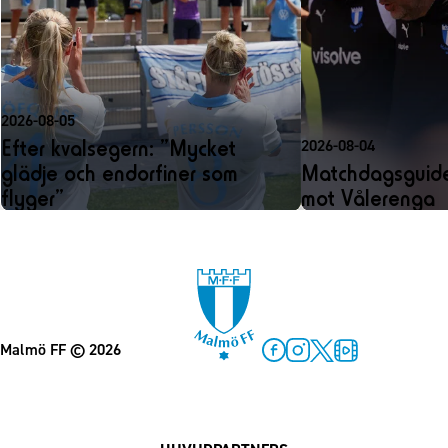
2026-08-05
Efter kvalsegern: ”Mycket
2026-08-04
glädje och endorfiner som
Matchdagsguide
flyger”
mot Vålerenga
Malmö FF
© 2026
Facebook
Instagram
Twitter
MFF Play