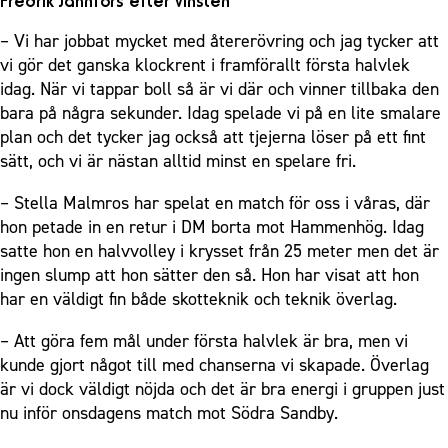
Fredrik Jahnfors efter vinsten
– Vi har jobbat mycket med återerövring och jag tycker att
vi gör det ganska klockrent i framförallt första halvlek
idag. När vi tappar boll så är vi där och vinner tillbaka den
bara på några sekunder. Idag spelade vi på en lite smalare
plan och det tycker jag också att tjejerna löser på ett fint
sätt, och vi är nästan alltid minst en spelare fri.
– Stella Malmros har spelat en match för oss i våras, där
hon petade in en retur i DM borta mot Hammenhög. Idag
satte hon en halvvolley i krysset från 25 meter men det är
ingen slump att hon sätter den så. Hon har visat att hon
har en väldigt fin både skotteknik och teknik överlag.
– Att göra fem mål under första halvlek är bra, men vi
kunde gjort något till med chanserna vi skapade. Överlag
är vi dock väldigt nöjda och det är bra energi i gruppen just
nu inför onsdagens match mot Södra Sandby.