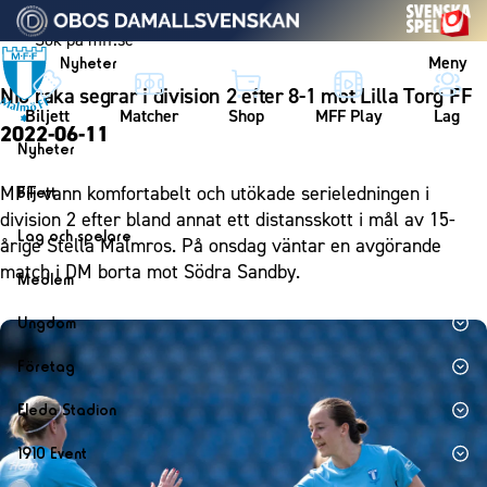
Vidare till innehållet
Meny
Nyheter
Nio raka segrar i division 2 efter 8-1 mot Lilla Torg FF
Biljett
Matcher
Shop
MFF Play
Lag
2022-06-11
Nyheter
Nyheter
MFF vann komfortabelt och utökade serieledningen i
Biljett
Kalender
division 2 efter bland annat ett distansskott i mål av 15-
Biljett
Lag och spelare
årige Stella Malmros. På onsdag väntar en avgörande
Årskort herr
Lag
match i DM borta mot Södra Sandby.
Medlem
Årskort dam
Herrlaget
Medlemskap i Malmö FF
Ungdom
Mitt MFF
Spelare
Årsmöte 2026
MFF Ungdom
Biljetter till bortamatcher
Företag
Ledarstab
Sommarfotboll
Biljettvillkor
Bli företagspartner
Damlaget
Eleda Stadion
Skånecupen
Nätverket
Eleda Stadion
Spelare
1910 Event
Fotbollsskolan
Klubbstolar
Erics Bar & Restaurang
Ledarstab