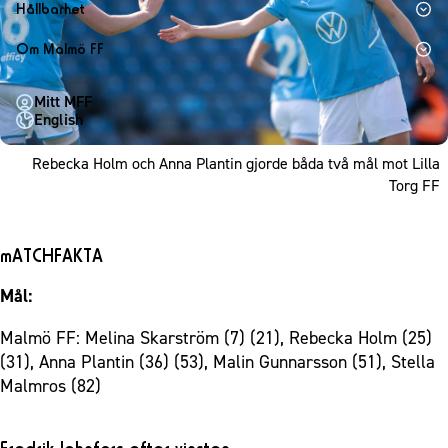
1910 Event
Fotbollsnätverket
Hållbarhet
Partner dam
Matchdag på Eleda Stadion
Fest & Event
P19
Hållbarhet
Om Malmö FF
MFF-museet & rundvandringar
Konferens
F19
Himmelsblå framtid – en match för miljön
Om Malmö FF
Möte
Mitt MFF
P17
MFF i samhället
Kontakt
English
Mässa
F17
Laget för alla
Press och media
Sommarfest
Rebecka Holm och Anna Plantin gjorde båda två mål mot Lilla
Malmö Trophy
Nattfotboll
Historik – herrlaget
Torg FF
Julshow
Himmelsblå Tillsammans
Historik – damlaget
Inspiration
Karriärakademin
Närstående organisationer
mATCHFAKTA
Vanliga frågor om 1910 Event
Grundskolefotboll mot rasismer
Policydokument
Mål:
Skolakademier
Personuppgiftspolicy
Fonder
Malmö FF: Melina Skarström (7) (21), Rebecka Holm (25)
(31), Anna Plantin (36) (53), Malin Gunnarsson (51), Stella
Malmros (82)