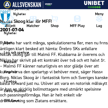
Vidare till innehållet
Meny
Nyheter
Niklas Skoog klar för MFF!
Biljett
Matcher
Shop
MFF Play
Lag
2001-07-04
Nyheter
Nyheter
Ryktena har varit många, spekulationerna fler, men nu finns
Biljett
Kalender
äntligen klart besked att hämta: Örebro SKs anfallare
Biljett
Lag och spelare
Niklas Skoog går till Malmö FF. Klubbarna är överens och
Årskort herr
Lag
Niklas har skrivit på ett kontrakt över två och ett halvt år.
Medlem
Årskort dam
– Malmö FF känner naturligtvis en stor glädje över att
Herrlaget
Medlemskap i Malmö FF
kunna värva den spelartyp vi behöver mest, säger Hasse
Ungdom
Mitt MFF
Spelare
Årsmöte 2026
Borg. Niklas Skoog är i fantastisk form och Sveriges kanske
MFF Ungdom
Biljetter till bortamatcher
Företag
Ledarstab
bästa forward just nu. Utöver att vara en notorisk målskytt
Sommarfotboll
Biljettvillkor
Bli företagspartner
är han en skicklig bollmottagare med utmärkt spelsinne
Damlaget
Eleda Stadion
Skånecupen
och passningsförmåga. Han är helt enkelt vår
Nätverket
Eleda Stadion
Spelare
drömvärvning som Zlatans ersättare.
1910 Event
Fotbollsskolan
Klubbstolar
Erics Bar & Restaurang
Ledarstab