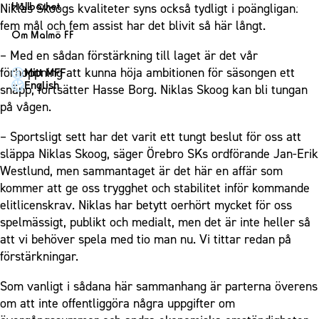
1910 Event
Fotbollsnätverket
Hållbarhet
Niklas Skoogs kvaliteter syns också tydligt i poängligan:
Partner dam
Matchdag på Eleda Stadion
Fest & Event
fem mål och fem assist har det blivit så här långt.
P19
Hållbarhet
Om Malmö FF
MFF-museet & rundvandringar
Konferens
F19
Himmelsblå framtid – en match för miljön
– Med en sådan förstärkning till laget är det vår
Om Malmö FF
Möte
förhoppning att kunna höja ambitionen för säsongen ett
Mitt MFF
P17
MFF i samhället
Kontakt
English
snäpp, fortsätter Hasse Borg. Niklas Skoog kan bli tungan
Mässa
F17
Laget för alla
Press och media
på vågen.
Sommarfest
Malmö Trophy
Nattfotboll
Historik – herrlaget
– Sportsligt sett har det varit ett tungt beslut för oss att
Julshow
Himmelsblå Tillsammans
Historik – damlaget
släppa Niklas Skoog, säger Örebro SKs ordförande Jan-Erik
Inspiration
Karriärakademin
Westlund, men sammantaget är det här en affär som
Närstående organisationer
Vanliga frågor om 1910 Event
kommer att ge oss trygghet och stabilitet inför kommande
Grundskolefotboll mot rasismer
Policydokument
elitlicenskrav. Niklas har betytt oerhört mycket för oss
Skolakademier
Personuppgiftspolicy
spelmässigt, publikt och medialt, men det är inte heller så
Fonder
att vi behöver spela med tio man nu. Vi tittar redan på
förstärkningar.
Som vanligt i sådana här sammanhang är parterna överens
om att inte offentliggöra några uppgifter om