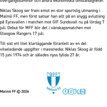
övergångssummor och andra ekonomiska omständigheter.
Niklas Skoog ser fram emot en stor sportslig utmaning i
Malmö FF, men först satsar han allt på en snygg avlutning
på Eyravallen i matchen mot GIF Sundsvall nu på lördag 7
juli. Debut för MFF blir det i vänskapsmatchen mot
Glasgow Rangers 17 juli.
Till sist ett litet klarläggande föranlett av en del
vilseledande uppgifter i massmedia: Niklas Skoog är född
15 juni 1974 och är således nyss fyllda 27 år.
Malmö FF
© 2026
Facebook
Instagram
Twitter
MFF Play