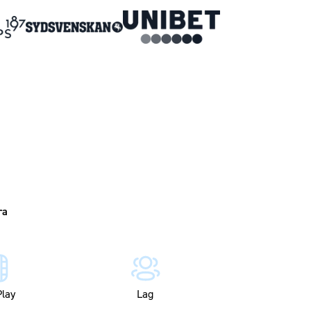
lay
Lag