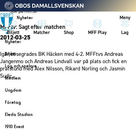
Vidare till innehållet
Meny
Nyheter
MFFtv: Sagt efter matchen
Biljett
Matcher
Shop
MFF Play
Lag
2012-03-25
Nyheter
Nyheter
Igår besegrades BK Häcken med 4-2. MFFtvs Andreas
Biljett
Kalender
Jangenmo och Andreas Lindvall var på plats och fick en
Biljett
Lag och spelare
pratstund med Alex Nilsson, Rikard Norling och Jasmin
Årskort herr
Lag
Sudic.
Medlem
Årskort dam
Herrlaget
Medlemskap i Malmö FF
Ungdom
Mitt MFF
Spelare
Årsmöte 2026
MFF Ungdom
Biljetter till bortamatcher
Företag
Ledarstab
Sommarfotboll
Biljettvillkor
Bli företagspartner
Damlaget
Eleda Stadion
Skånecupen
Nätverket
Eleda Stadion
Spelare
1910 Event
Fotbollsskolan
Klubbstolar
Erics Bar & Restaurang
Ledarstab