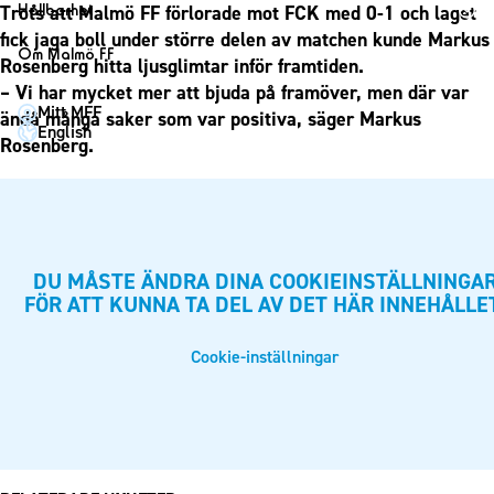
1910 Event
Fotbollsnätverket
Hållbarhet
Trots att Malmö FF förlorade mot FCK med 0-1 och laget
Partner dam
Matchdag på Eleda Stadion
Fest & Event
fick jaga boll under större delen av matchen kunde Markus
P19
Hållbarhet
Om Malmö FF
MFF-museet & rundvandringar
Rosenberg hitta ljusglimtar inför framtiden.
Konferens
F19
Himmelsblå framtid – en match för miljön
Om Malmö FF
– Vi har mycket mer att bjuda på framöver, men där var
Möte
Mitt MFF
P17
MFF i samhället
ändå många saker som var positiva, säger Markus
Kontakt
English
Mässa
Rosenberg.
F17
Laget för alla
Press och media
Sommarfest
Malmö Trophy
Nattfotboll
Historik – herrlaget
Julshow
Himmelsblå Tillsammans
Historik – damlaget
Inspiration
Karriärakademin
Närstående organisationer
DU MÅSTE ÄNDRA DINA COOKIEINSTÄLLNINGA
Vanliga frågor om 1910 Event
Grundskolefotboll mot rasismer
Policydokument
FÖR ATT KUNNA TA DEL AV DET HÄR INNEHÅLLE
Skolakademier
Personuppgiftspolicy
Cookie-inställningar
Fonder