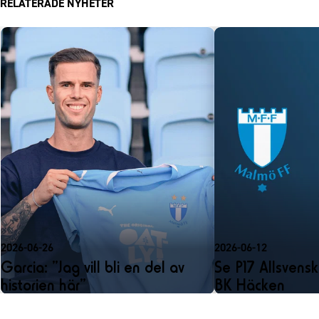
RELATERADE NYHETER
2026-06-26
2026-06-12
Garcia: ”Jag vill bli en del av
Se P17 Allsvens
historien här”
BK Häcken