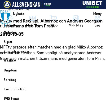
Vidare till innehållet
Meny
Nyheter
MFFtv med Rexhepi, Albornoz och Andreas Georgson
Biljett
Matcher
Shop
MFF Play
Lag
tillsammans med Tom Prahl
Nyheter
2012-10-05
Nyheter
Biljett
MFFtv pratade efter matchen med en glad Miiko Albornoz
Kalender
Biljett
Lag och spelare
och Dardan Rexhepi.Som vanligt så analyserade Andreas
Årskort herr
Georgsson matchen tillsammans med generalen Tom Prahl
Lag
Medlem
Årskort dam
Herrlaget
Medlemskap i Malmö FF
Ungdom
Mitt MFF
Spelare
Årsmöte 2026
MFF Ungdom
Biljetter till bortamatcher
Företag
Ledarstab
Sommarfotboll
Biljettvillkor
Bli företagspartner
Damlaget
Eleda Stadion
Skånecupen
Nätverket
Eleda Stadion
Spelare
1910 Event
Fotbollsskolan
Klubbstolar
Erics Bar & Restaurang
Ledarstab