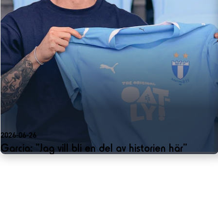
2026-06-26
Garcia: ”Jag vill bli en del av historien här”