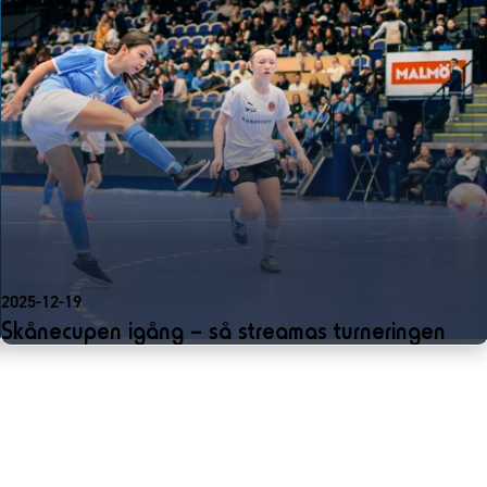
2025-12-19
Skånecupen igång – så streamas turneringen