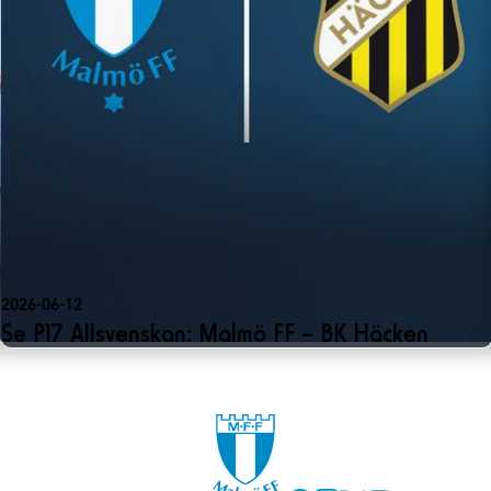
2026-06-12
Se P17 Allsvenskan: Malmö FF – BK Häcken