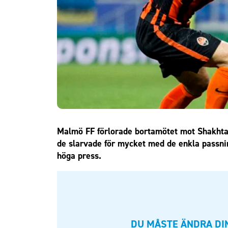
Om Malmö FF
Malmö FF förlorade bortamötet mot Shakhtar
de slarvade för mycket med de enkla passning
höga press.
DU MÅSTE ÄNDRA DIN