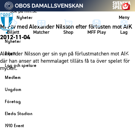
Vidare till innehållet
Meny
Nyheter
MFFtv med Alexander Nilsson efter förlusten mot AIK
Biljett
Matcher
Shop
MFF Play
Lag
2012-11-04
Nyheter
Nyheter
Alexander Nilsson ger sin syn på förlustmatchen mot AIK
Biljett
Kalender
där han anser att hemmalaget tilläts få ta över spelet för
Biljett
Lag och spelare
mycket.
Årskort herr
Lag
Medlem
Årskort dam
Herrlaget
Medlemskap i Malmö FF
Ungdom
Mitt MFF
Spelare
Årsmöte 2026
MFF Ungdom
Biljetter till bortamatcher
Företag
Ledarstab
Sommarfotboll
Biljettvillkor
Bli företagspartner
Damlaget
Eleda Stadion
Skånecupen
Nätverket
Eleda Stadion
Spelare
1910 Event
Fotbollsskolan
Klubbstolar
Erics Bar & Restaurang
Ledarstab