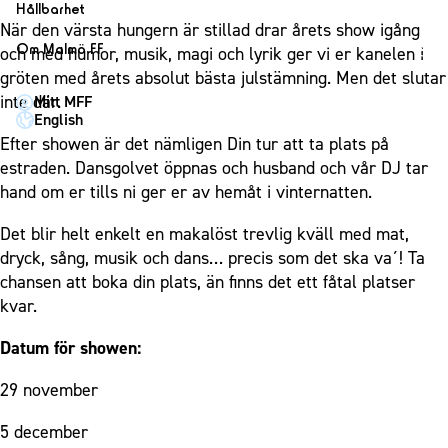
1910 Event
Fotbollsnätverket
Hållbarhet
Partner dam
Matchdag på Eleda Stadion
När den värsta hungern är stillad drar årets show igång
Fest & Event
P19
Hållbarhet
Om Malmö FF
och med humor, musik, magi och lyrik ger vi er kanelen i
MFF-museet & rundvandringar
Konferens
F19
Himmelsblå framtid – en match för miljön
gröten med årets absolut bästa julstämning. Men det slutar
Om Malmö FF
Möte
inte där.
Mitt MFF
P17
MFF i samhället
Kontakt
English
Mässa
F17
Laget för alla
Efter showen är det nämligen Din tur att ta plats på
Press och media
Sommarfest
estraden. Dansgolvet öppnas och husband och vår DJ tar
Malmö Trophy
Nattfotboll
Historik – herrlaget
hand om er tills ni ger er av hemåt i vinternatten.
Julshow
Himmelsblå Tillsammans
Historik – damlaget
Inspiration
Karriärakademin
Det blir helt enkelt en makalöst trevlig kväll med mat,
Närstående organisationer
Vanliga frågor om 1910 Event
dryck, sång, musik och dans… precis som det ska va´! Ta
Grundskolefotboll mot rasismer
Policydokument
chansen att boka din plats, än finns det ett fåtal platser
Skolakademier
Personuppgiftspolicy
kvar.
Fonder
Datum för showen:
29 november
5 december