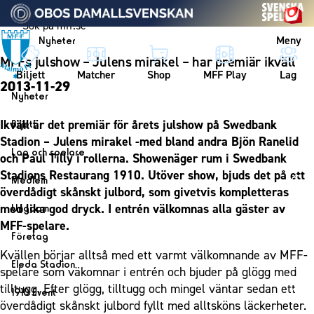
Vidare till innehållet
Meny
Nyheter
MFFs julshow – Julens mirakel – har premiär ikväll
Biljett
Matcher
Shop
MFF Play
Lag
2013-11-29
Nyheter
Nyheter
Ikväll är det premiär för årets julshow på Swedbank
Biljett
Kalender
Stadion – Julens mirakel -med bland andra Bjön Ranelid
Biljett
Lag och spelare
och Paul Tilly i rollerna. Showenäger rum i Swedbank
Årskort herr
Lag
Stadions Restaurang 1910. Utöver show, bjuds det på ett
Medlem
Årskort dam
överdådigt skånskt julbord, som givetvis kompletteras
Herrlaget
Medlemskap i Malmö FF
med lika god dryck. I entrén välkomnas alla gäster av
Ungdom
Mitt MFF
Spelare
Årsmöte 2026
MFF-spelare.
MFF Ungdom
Biljetter till bortamatcher
Företag
Ledarstab
Sommarfotboll
Kvällen börjar alltså med ett varmt välkomnande av MFF-
Biljettvillkor
Bli företagspartner
Damlaget
Eleda Stadion
spelare som väkomnar i entrén och bjuder på glögg med
Skånecupen
Nätverket
Eleda Stadion
Spelare
tilltugg. Efter glögg, tilltugg och mingel väntar sedan ett
1910 Event
Fotbollsskolan
Klubbstolar
överdådigt skånskt julbord fyllt med alltsköns läckerheter.
Erics Bar & Restaurang
Ledarstab